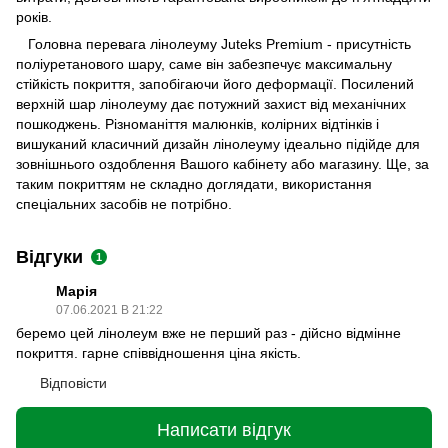
років.
Головна перевага лінолеуму Juteks Premium - присутність
поліуретанового шару, саме він забезпечує максимальну
стійкість покриття, запобігаючи його деформації. Посилений
верхній шар лінолеуму дає потужний захист від механічних
пошкоджень. Різноманіття малюнків, колірних відтінків і
вишуканий класичний дизайн лінолеуму ідеально підійде для
зовнішнього оздоблення Вашого кабінету або магазину. Ще, за
таким покриттям не складно доглядати, використання
спеціальних засобів не потрібно.
Відгуки
1
Марія
07.06.2021 В 21:22
беремо цей лінолеум вже не перший раз - дійсно відмінне
покриття. гарне співвідношення ціна якість.
Відповісти
Написати відгук