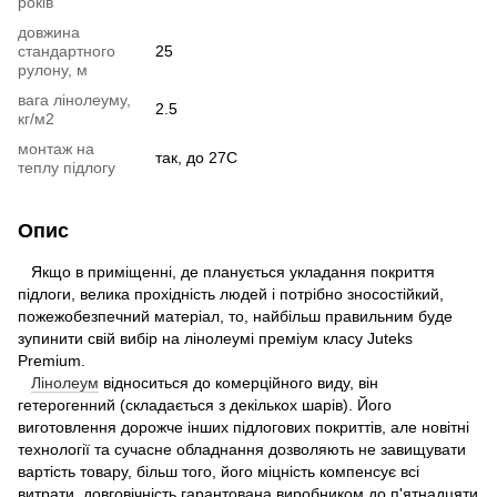
років
довжина
стандартного
25
рулону, м
вага лінолеуму,
2.5
кг/м2
монтаж на
так, до 27С
теплу підлогу
Опис
Якщо в приміщенні, де планується укладання покриття
підлоги, велика прохідність людей і потрібно зносостійкий,
пожежобезпечний матеріал, то, найбільш правильним буде
зупинити свій вибір на лінолеумі преміум класу Juteks
Premium.
Лінолеум
відноситься до комерційного виду, він
гетерогенний (складається з декількох шарів). Його
виготовлення дорожче інших підлогових покриттів, але новітні
технології та сучасне обладнання дозволяють не завищувати
вартість товару, більш того, його міцність компенсує всі
витрати, довговічність гарантована виробником до п'ятнадцяти