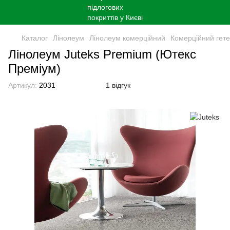
Каталог
Лінолеум
Лінолеум комерційний
Комерційний гет
Лінолеум Juteks Premium (Ютекс
Преміум)
Артикул:
2031
1 відгук