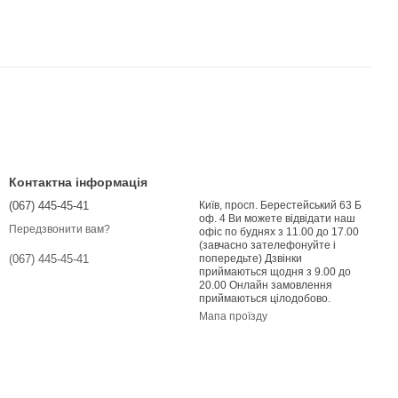
Контактна інформація
(067) 445-45-41
Київ, просп. Берестейський 63 Б
оф. 4 Ви можете відвідати наш
Передзвонити вам?
офіс по буднях з 11.00 до 17.00
(завчасно зателефонуйте і
попередьте) Дзвінки
(067) 445-45-41
приймаються щодня з 9.00 до
20.00 Онлайн замовлення
приймаються цілодобово.
Мапа проїзду