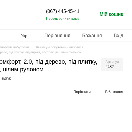
(067) 445-45-41
Мій кошик
Передзвонити вам?
Порівняння
Бажання
Вхід
Укр
Лінолеум побутовий
Лінолеум побутовий Линопалст
рево, під плитку, під паркет, абстракція, цілим рулоном
мфорт, 2.0, під дерево, під плитку,
Артикул
2482
я, цілим рулоном
відгук
Порівняти
В бажання