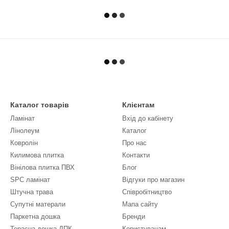
Каталог товарів
Клієнтам
Ламінат
Вхід до кабінету
Лінолеум
Каталог
Ковролін
Про нас
Килимова плитка
Контакти
Вінілова плитка ПВХ
Блог
SPC ламінат
Відгуки про магазин
Штучна трава
Співробітництво
Супутні матерали
Мапа сайту
Паркетна дошка
Бренди
Терасна дошка ДПК
Користувачам