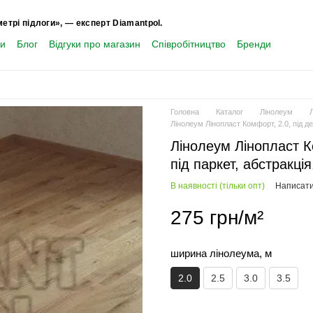
метрі підлоги», — експерт Diamantpol.
ти
Блог
Відгуки про магазин
Співробітництво
Бренди
Головна
Каталог
Лінолеум
Лінолеум Лінопласт Комфорт, 2.0, під де
Лінолеум Лінопласт Ко
під паркет, абстракці
В наявності (тільки опт)
Написати 
275 грн/м²
ширина лінолеума, м
2.0
2.5
3.0
3.5