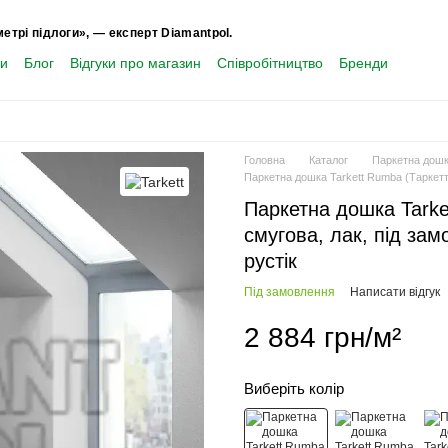
метрі підлоги», — експерт Diamantpol.
ти
Блог
Відгуки про магазин
Співробітництво
Бренди
Головна
Каталог
Паркетна дош
Паркетна дошка Tarkett Rumba (Таркетт Р
Паркетна дошка Tarke
смугова, лак, під зам
рустік
Під замовлення
Написати відгук
2 884 грн/м²
Виберіть колір