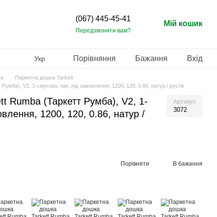
(067) 445-45-41
Мій кошик
Передзвонити вам?
Порівняння
Бажання
Вхід
Укр
ка
Паркетна дошка Tarkett
умба), V2, 1-смугова, лак, під замовлення, 1200, 120, 0.86, натур / рустік
tt Rumba (Таркетт Румба), V2, 1-
Артикул
3072
овлення, 1200, 120, 0.86, натур /
Порівняти
В бажання