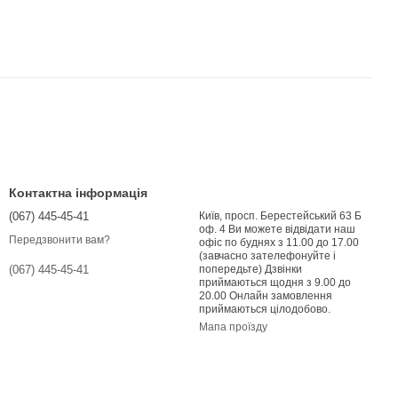
Контактна інформація
(067) 445-45-41
Київ, просп. Берестейський 63 Б
оф. 4 Ви можете відвідати наш
Передзвонити вам?
офіс по буднях з 11.00 до 17.00
(завчасно зателефонуйте і
попередьте) Дзвінки
(067) 445-45-41
приймаються щодня з 9.00 до
20.00 Онлайн замовлення
приймаються цілодобово.
Мапа проїзду