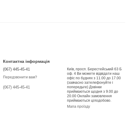
Контактна інформація
(067) 445-45-41
Київ, просп. Берестейський 63 Б
оф. 4 Ви можете відвідати наш
Передзвонити вам?
офіс по буднях з 11.00 до 17.00
(завчасно зателефонуйте і
попередьте) Дзвінки
(067) 445-45-41
приймаються щодня з 9.00 до
20.00 Онлайн замовлення
приймаються цілодобово.
Мапа проїзду