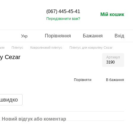
(067) 445-45-41
Мій кошик
Передзвонити вам?
Порівняння
Бажання
Вхід
Укр
али
Плінтус
Ковроліновий плінтус
Плінтус для ковроліну Cezar
у Cezar
Артикул
3190
Порівняти
В бажання
 швидко
Новий відгук або коментар