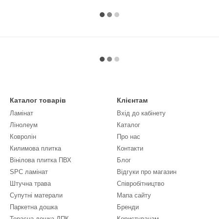
Каталог товарів
Клієнтам
Ламінат
Вхід до кабінету
Лінолеум
Каталог
Ковролін
Про нас
Килимова плитка
Контакти
Вінілова плитка ПВХ
Блог
SPC ламінат
Відгуки про магазин
Штучна трава
Співробітництво
Супутні матерали
Мапа сайту
Паркетна дошка
Бренди
Терасна дошка ДПК
Користувачам