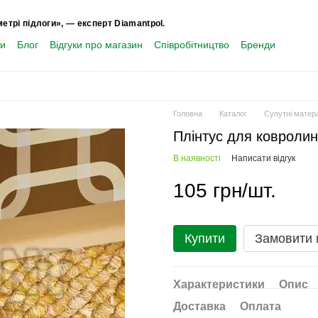
метрі підлоги», — експерт Diamantpol.
ти
Блог
Відгуки про магазин
Співробітництво
Бренди
Головна
Каталог
Супутні матер
Плінтус для ковролин
В наявності
Написати відгук
105 грн/шт.
Купити
Замовити
Характеристики
Опис
Доставка
Оплата