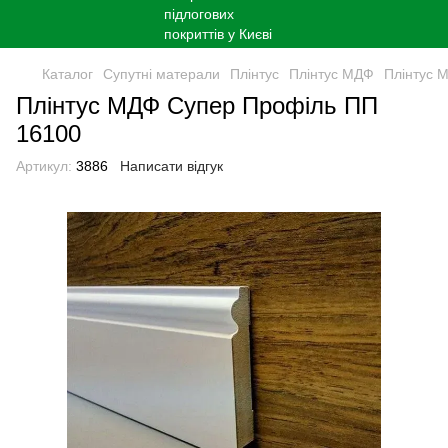
Каталог
Супутні матерали
Плінтус
Плінтус МДФ
Плінтус 
Плінтус МДФ Супер Профіль ПП
16100
Артикул:
3886
Написати відгук