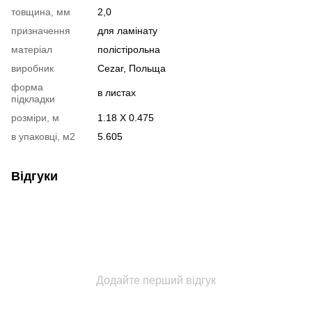
товщина, мм
2,0
призначення
для ламінату
матеріал
полістірольна
виробник
Cezar, Польща
форма
в листах
підкладки
розміри, м
1.18 Х 0.475
в упаковці, м2
5.605
Відгуки
Додайте перший відгук