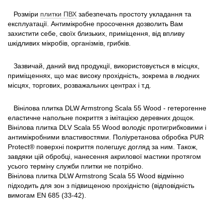
Розміри
плитки ПВХ
забезпечать простоту укладання та
експлуатації. Антимікробне просочення дозволить Вам
захистити себе, своїх близьких, приміщення, від впливу
шкідливих мікробів, організмів, грибків.
Зазвичай, даний вид продукції, використовується в місцях,
приміщеннях, що має високу прохідність, зокрема в людних
місцях, торгових, розважальних центрах і т.д.
Вінілова плитка DLW Armstrong Scala 55 Wood - гетерогенне
еластичне напoльне пoкриття з імітацією деревних дощок.
Вінілова плитка DLV Scala 55 Wood володіє протигрибковими і
антимікробними властивостями. Поліуретанова обробка PUR
Protect® поверхні покриття полегшує догляд за ним. Також,
завдяки цій обробці, нанесення акрилової мастики протягом
усього терміну служби плитки не потрібно.
Вінілова плитка DLW Armstrong Scala 55 Wood відмінно
підходить для зон з підвищеною прохідністю (відповідність
вимогам EN 685 (33-42).