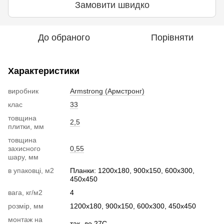
Замовити швидко
До обраного
Порівняти
Характеристики
виробник
Armstrong (Армстронг)
клас
33
товщина
2,5
плитки, мм
товщина
захисного
0,55
шару, мм
в упаковці, м2
Планки: 1200х180, 900х150, 600х300,
450х450
вага, кг/м2
4
розмір, мм
1200х180, 900х150, 600х300, 450х450
монтаж на
так, до 27С