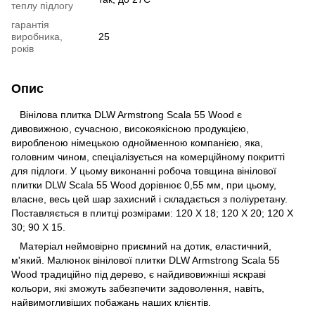
теплу підлогу
гарантія
виробника,
25
років
Опис
Вінілова плитка DLW Armstrong Scala 55 Wood є
дивовижною, сучасною, високоякісною продукцією,
виробленою німецькою однойменною компанією, яка,
головним чином, спеціалізується на комерційному покритті
для підлоги. У цьому виконанні робоча товщина вінілової
плитки DLW Scala 55 Wood дорівнює 0,55 мм, при цьому,
власне, весь цей шар захисний і складається з поліуретану.
Поставляється в плитці розмірами: 120 Х 18; 120 Х 20; 120 Х
30; 90 Х 15.
Матеріал неймовірно приємний на дотик, еластичний,
м'який. Малюнок вінілової плитки DLW Armstrong Scala 55
Wood традиційно під дерево, є найдивовижніші яскраві
кольори, які зможуть забезпечити задоволення, навіть,
найвимогливіших побажань наших клієнтів.