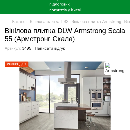
Каталог
Вінілова плитка ПВХ
Вінілова плитка Armstrong
Ві
Вінілова плитка DLW Armstrong Scala
55 (Армстронг Скала)
Артикул:
3495
Написати відгук
РОЗПРОДАЖ