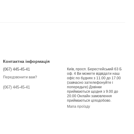
Контактна інформація
(067) 445-45-41
Київ, просп. Берестейський 63 Б
оф. 4 Ви можете відвідати наш
Передзвонити вам?
офіс по буднях з 11.00 до 17.00
(завчасно зателефонуйте і
попередьте) Дзвінки
(067) 445-45-41
приймаються щодня з 9.00 до
20.00 Онлайн замовлення
приймаються цілодобово.
Мапа проїзду