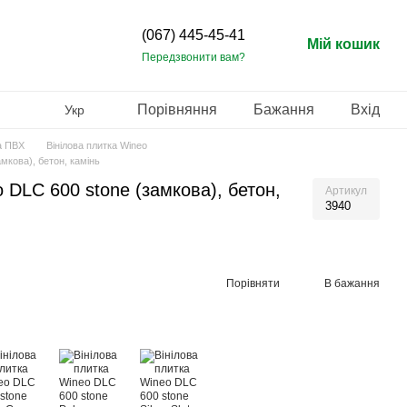
(067) 445-45-41
Мій кошик
Передзвонити вам?
Порівняння
Бажання
Вхід
Укр
а ПВХ
Вінілова плитка Wineo
амкова), бетон, камінь
 DLC 600 stone (замкова), бетон,
Артикул
3940
Порівняти
В бажання