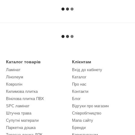
Каталог товарів
Клієнтам
Ламінат
Вхід до кабінету
Лінолеум
Каталог
Ковролін
Про нас
Килимова плитка
Контакти
Вінілова плитка ПВХ
Блог
SPC ламінат
Відгуки про магазин
Штучна трава
Співробітництво
Супутні матерали
Мапа сайту
Паркетна дошка
Бренди
Терасна дошка ДПК
Користувачам