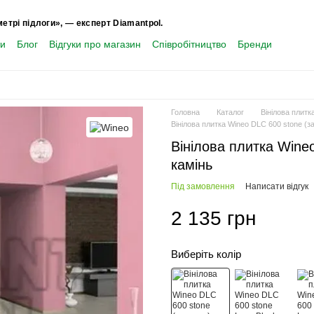
метрі підлоги», — експерт Diamantpol.
ти
Блог
Відгуки про магазин
Співробітництво
Бренди
Головна
Каталог
Вінілова плитк
Вінілова плитка Wineo DLC 600 stone (з
Вінілова плитка Wineo
камінь
Під замовлення
Написати відгук
2 135 грн
Виберіть колір