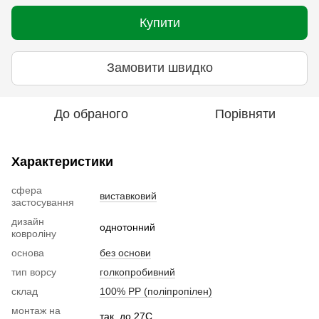
Купити
Замовити швидко
До обраного
Порівняти
Характеристики
сфера
виставковий
застосування
дизайн
однотонний
ковроліну
основа
без основи
тип ворсу
голкопробивний
склад
100% РР (поліпропілен)
монтаж на
так, до 27С