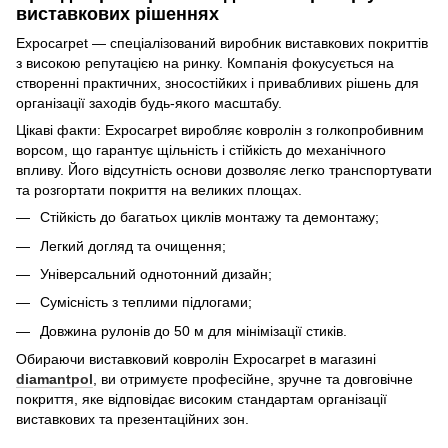
виставкових рішеннях
Expocarpet — спеціалізований виробник виставкових покриттів
з високою репутацією на ринку. Компанія фокусується на
створенні практичних, зносостійких і привабливих рішень для
організації заходів будь-якого масштабу.
Цікаві факти: Expocarpet виробляє ковролін з голкопробивним
ворсом, що гарантує щільність і стійкість до механічного
впливу. Його відсутність основи дозволяє легко транспортувати
та розгортати покриття на великих площах.
Стійкість до багатьох циклів монтажу та демонтажу;
Легкий догляд та очищення;
Універсальний однотонний дизайн;
Сумісність з теплими підлогами;
Довжина рулонів до 50 м для мінімізації стиків.
Обираючи виставковий ковролін Expocarpet в магазині
diamantpol
, ви отримуєте професійне, зручне та довговічне
покриття, яке відповідає високим стандартам організації
виставкових та презентаційних зон.