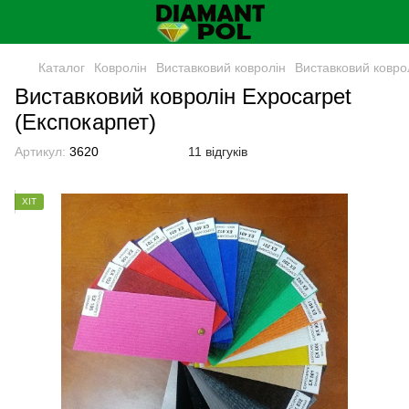
Каталог
Ковролін
Виставковий ковролін
Виставковий ковро
Виставковий ковролін Expocarpet
(Експокарпет)
Артикул:
3620
11 відгуків
ХІТ