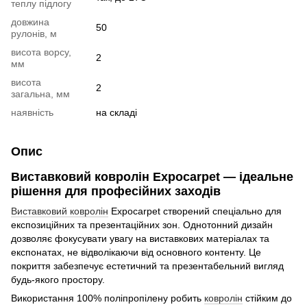
теплу підлогу
довжина
50
рулонів, м
висота ворсу,
2
мм
висота
2
загальна, мм
наявність
на складі
Опис
Виставковий ковролін Expocarpet — ідеальне
рішення для професійних заходів
Виставковий ковролін
Expocarpet створений спеціально для
експозиційних та презентаційних зон. Однотонний дизайн
дозволяє фокусувати увагу на виставкових матеріалах та
експонатах, не відволікаючи від основного контенту. Це
покриття забезпечує естетичний та презентабельний вигляд
будь-якого простору.
Використання 100% поліпропілену робить
ковролін
стійким до