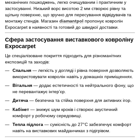
механічних пошкоджень, легко очищуваним і практичним у
застосуванні. Низький ворс висотою 2 мм створює рівну та
щільну поверхню, що зручно для пересування відвідувачів та
монтажу стендів. Магазин
diamantpol
пропонує ковролін
Expocarpet в наявності та готовий до швидкої доставки.
Сфера застосування виставкового ковроліну
Expocarpet
Це спеціалізоване покриття підходить для різноманітних
експозицій та заходів:
Спальня
— легкість у догляді і рівна поверхня дозволяють
використовувати ковролін навіть у домашніх приміщеннях.
Вітальня
— додає естетичності та нейтрального фону, що
не перевантажує інтер’єр.
Дитяча
— безпечна та стійка поверхня для активних ігор.
Кабінет
— знижує шум кроків і створює акустичний
комфорт у робочому середовищі.
Тепла підлога
— сумісність до 27°C забезпечує комфорт
навіть на виставкових майданчиках з підігрівом.