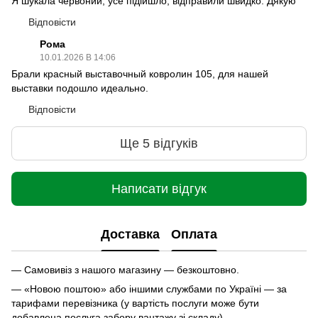
Я шукала червоний, усе підійшло, відправили швидко. Дякую
Відповісти
Рома
10.01.2026 В 14:06
Брали красный выставочный ковролин 105, для нашей
выставки подошло идеально.
Відповісти
Ще 5 відгуків
Написати відгук
Доставка
Оплата
— Самовивіз з нашого магазину — безкоштовно.
— «Новою поштою» або іншими службами по Україні — за
тарифами перевізника (у вартість послуги може бути
добавлена послуга забору вантажу зі складу).