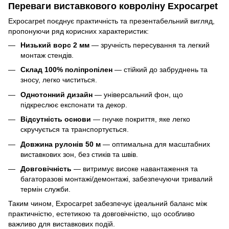
Переваги виставкового ковроліну Expocarpet
Expocarpet поєднує практичність та презентабельний вигляд,
пропонуючи ряд корисних характеристик:
Низький ворс 2 мм
— зручність пересування та легкий
монтаж стендів.
Склад 100% поліпропілен
— стійкий до забруднень та
зносу, легко чиститься.
Однотонний дизайн
— універсальний фон, що
підкреслює експонати та декор.
Відсутність основи
— гнучке покриття, яке легко
скручується та транспортується.
Довжина рулонів 50 м
— оптимальна для масштабних
виставкових зон, без стиків та швів.
Довговічність
— витримує високе навантаження та
багаторазові монтажі/демонтажі, забезпечуючи тривалий
термін служби.
Таким чином, Expocarpet забезпечує ідеальний баланс між
практичністю, естетикою та довговічністю, що особливо
важливо для виставкових подій.