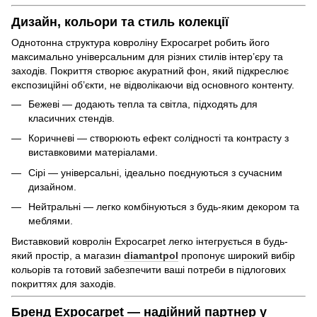
Дизайн, кольори та стиль колекції
Однотонна структура ковроліну Expocarpet робить його
максимально універсальним для різних стилів інтер’єру та
заходів. Покриття створює акуратний фон, який підкреслює
експозиційні об’єкти, не відволікаючи від основного контенту.
Бежеві — додають тепла та світла, підходять для
класичних стендів.
Коричневі — створюють ефект солідності та контрасту з
виставковими матеріалами.
Сірі — універсальні, ідеально поєднуються з сучасним
дизайном.
Нейтральні — легко комбінуються з будь-яким декором та
меблями.
Виставковий ковролін Expocarpet легко інтегрується в будь-
який простір, а магазин
diamantpol
пропонує широкий вибір
кольорів та готовий забезпечити ваші потреби в підлогових
покриттях для заходів.
Бренд Expocarpet — надійний партнер у