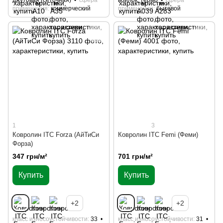
джутовая (сеточная)
сфера
войлок, термо
сфера
применения
коммерческий
применения
бытовой
1
3
Ковролин ITC Forza (АйТиСи
Ковролин ITC Femi (Феми)
Форза)
347 грн/м²
701 грн/м²
Купить
Купить
+2
+2
класс износоустойчивости
33
класс износоустойчивости
31