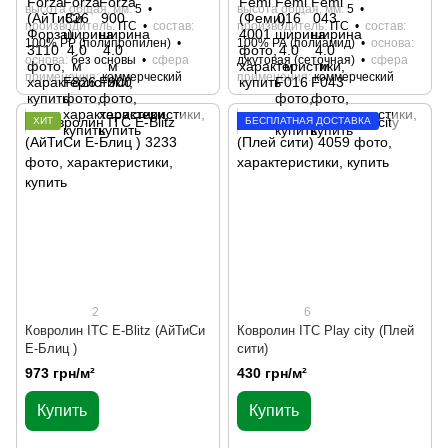
высота общая, мм
5
высота общая, мм
5
производитель
ITC
состав
производитель
ITC
состав
100% РР (полипропилен)
100% РА (полиамид)
основа
основа
без основы
сфера
джутовая (сеточная)
сфера
применения
коммерческий
применения
коммерческий
ХИТ
БЕСПЛАТНАЯ ДОСТАВКА
2
6
Ковролин ITC E-Blitz (АйТиСи
Ковролин ITC Play city (Плей
Е-Блиц )
сити)
973 грн/м²
430 грн/м²
Купить
Купить