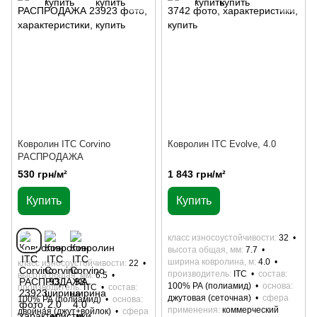
Ковролин ITC Corvino
Ковролин ITC Evolve, 4.0
РАСПРОДАЖА
530 грн/м²
1 843 грн/м²
Купить
Купить
класс износоустойчивости
32
высота общая, мм
7.7
ширина ковролина, м
4.0
класс износоустойчивости
22
производитель
ITC
состав
высота общая, мм
6.5
100% РА (полиамид)
основа
производитель
ITC
состав
джутовая (сеточная)
сфера
100% РА (полиамид)
основа
применения
коммерческий
двойная (джут+войлок)
сфера