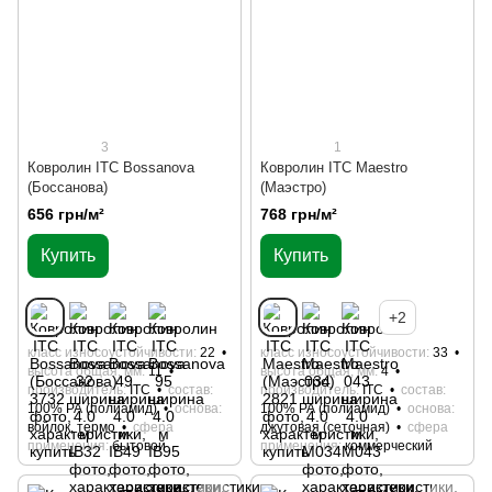
3
1
Ковролин ITC Bossanova
Ковролин ITC Maestro
(Боссанова)
(Маэстро)
656 грн/м²
768 грн/м²
Купить
Купить
+2
класс износоустойчивости
22
класс износоустойчивости
33
высота общая, мм
11
высота общая, мм
4
производитель
ITC
состав
производитель
ITC
состав
100% РА (полиамид)
основа
100% РА (полиамид)
основа
войлок, термо
сфера
джутовая (сеточная)
сфера
применения
бытовой
применения
коммерческий