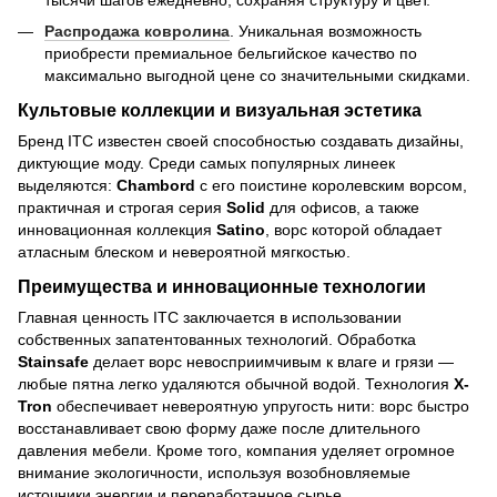
тысячи шагов ежедневно, сохраняя структуру и цвет.
Распродажа ковролина
. Уникальная возможность
приобрести премиальное бельгийское качество по
максимально выгодной цене со значительными скидками.
Культовые коллекции и визуальная эстетика
Бренд ITC известен своей способностью создавать дизайны,
диктующие моду. Среди самых популярных линеек
выделяются:
Chambord
с его поистине королевским ворсом,
практичная и строгая серия
Solid
для офисов, а также
инновационная коллекция
Satino
, ворс которой обладает
атласным блеском и невероятной мягкостью.
Преимущества и инновационные технологии
Главная ценность ITC заключается в использовании
собственных запатентованных технологий. Обработка
Stainsafe
делает ворс невосприимчивым к влаге и грязи —
любые пятна легко удаляются обычной водой. Технология
X-
Tron
обеспечивает невероятную упругость нити: ворс быстро
восстанавливает свою форму даже после длительного
давления мебели. Кроме того, компания уделяет огромное
внимание экологичности, используя возобновляемые
источники энергии и переработанное сырье.