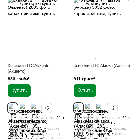
2
Ковролин ITC Akzento
Ковролин ITC Alaska (Аляска)
(Акценто)
886 грн/м²
911 грн/м²
Купить
Купить
+5
+2
класс износоустойчивости
31
класс износоустойчивости
22
высота общая, мм
7
высота общая, мм
10
производитель
ITC
состав
производитель
ITC
состав
100% РА (полиамид)
основа
100% РА (полиамид)
основа