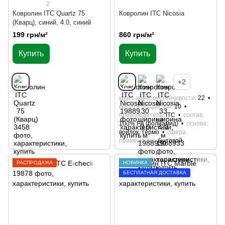
2
Ковролин ITC Quartz 75
Ковролин ITC Nicosia
(Кварц), синий, 4.0, синий
199 грн/м²
860 грн/м²
Купить
Купить
+2
класс износоустойчивости
22
высота общая, мм
10
производитель
ITC
состав
100% РА (полиамид)
основа
войлок, термо
сфера
применения
бытовой
РАСПРОДАЖА
НОВИНКА
БЕСПЛАТНАЯ ДОСТАВКА