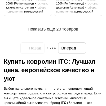
100% РА (полиамид)
основа
100% РА (полиамид)
основа
джутовая (сеточная)
сфера
джутовая (сеточная)
сфера
применения
коммерческий
применения
коммерческий
Показать еще 20 товаров
Назад
Вперед
1
из 4
Купить ковролин ITC: Лучшая
цена, европейское качество и
уют
Выбор напольного покрытия — это этап, определяющий
комфорт вашего дома или статус офиса на годы вперед. Если
вы ищете идеальное сочетание эстетики, мягкости и
чрезвычайной выносливости, бренд
ITC
(Бельгия) — это