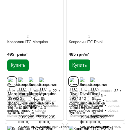
2
1
Ковролин ITC Marquino
Ковролин ITC Rivoli
495 грн/м²
485 грн/м²
Купить
Купить
класс износоустойчивости
22
класс износоустойчивости
32
высота общая, мм
7
высота общая, мм
6
производитель
ITC
состав
производитель
ITC
состав
100% РА (полиамид)
основа
100% РА (полиамид)
основа
войлок, термо
сфера
джутовая (сеточная)
сфера
применения
бытовой
применения
коммерческий