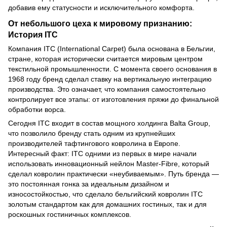
добавив ему статусности и исключительного комфорта.
От небольшого цеха к мировому признанию:
История ITC
Компания ITC (International Carpet) была основана в Бельгии,
стране, которая исторически считается мировым центром
текстильной промышленности. С момента своего основания в
1968 году бренд сделал ставку на вертикальную интеграцию
производства. Это означает, что компания самостоятельно
контролирует все этапы: от изготовления пряжи до финальной
обработки ворса.
Сегодня ITC входит в состав мощного холдинга Balta Group,
что позволило бренду стать одним из крупнейших
производителей тафтингового ковролина в Европе.
Интересный факт: ITC одними из первых в мире начали
использовать инновационный нейлон Master-Fibre, который
сделал ковролин практически «неубиваемым». Путь бренда —
это постоянная гонка за идеальным дизайном и
износостойкостью, что сделало бельгийский ковролин ITC
золотым стандартом как для домашних гостиных, так и для
роскошных гостиничных комплексов.