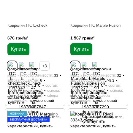
Ковролин ITC E-check
Ковролин ITC Marble Fusion
676 грн/м²
1 567 грн/м²
Купить
Купить
+3
класс износоустойчивости
33
класс износоустойчивости
32
высота общая, мм
6
высота общая, мм
7,7-9,3
производитель
ITC
состав
производитель
ITC
состав
100% РА (полиамид)
основа
100% РА (полиамид)
основа
джутовая (сеточная)
сфера
войлок, термо
сфера
применения
коммерческий
применения
коммерческий
НОВИНКА
БЕСПЛАТНАЯ ДОСТАВКА