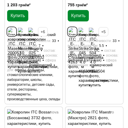
1 203 грн/м²
755 грн/м²
Купить
Купить
+6
+5
класс износоустойчивости
33
класс износоустойчивости
33
высота общая, мм
7
высота общая, мм
5.5
производитель
ITC
состав
производитель
ITC
состав
100% РА (полиамид)
основа
100% РА (полиамид)
основа
джутовая (сеточная)
сфера
джутовая (сеточная)
сфера
применения
коммерческий
применения
коммерческий
для
офисы, больницы,
стоматологические клиники,
лаборатории, школы,
университеты, детские сады,
отели, рестораны,
супермаркеты,
производственные цеха, склады