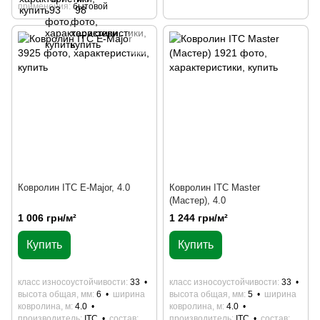
применения
бытовой
Ковролин ITC E-Major, 4.0
Ковролин ITC Master
(Мастер), 4.0
1 006 грн/м²
1 244 грн/м²
Купить
Купить
класс износоустойчивости
33
класс износоустойчивости
33
высота общая, мм
6
ширина
высота общая, мм
5
ширина
ковролина, м
4.0
ковролина, м
4.0
производитель
ITC
состав
производитель
ITC
состав