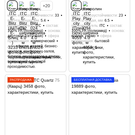
+20
класс износоустойчивости
33
класс износоустойчивости
23
высота общая, мм
5.4
высота общая, мм
6.5
производитель
ITC
состав
производитель
ITC
состав
100% РА (полиамид)
основа
100% РА (полиамид)
основа
джутовая (сеточная)
сфера
войлок, термо
сфера
применения
коммерческий
применения
бытовой
для
офисов, отелей, бизнес-
центров, конференц-залов,
бутиков, кинотеатров и других
помещений с высокой
проходимостью.
РАСПРОДАЖА
БЕСПЛАТНАЯ ДОСТАВКА