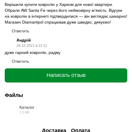
Вирішили купити ковролін у Харкові для нової квартири.
Обрали AW Santa Fe через його неймовірну м'якість. Відгуки
на ковролін в інтернеті підтвердилися — він виглядає шикарно!
Магазин Diamantpol спрацював дуже швидко, дякуємо!
Ответить
Андрій
28.10.2021 в 22:11
дуже гарний ковролін, раджу
Ответить
Написать отзыв
Файлы
Каталог
1.3 МБ
PDF
Доставка
Оплата