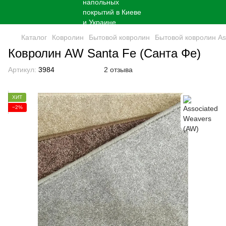
Каталог
Кoврoлин
Бытовой ковролин
Бытовой ковролин As
Ковролин AW Santa Fe (Санта Фе)
Артикул:
3984
2 отзыва
ХИТ
−2%