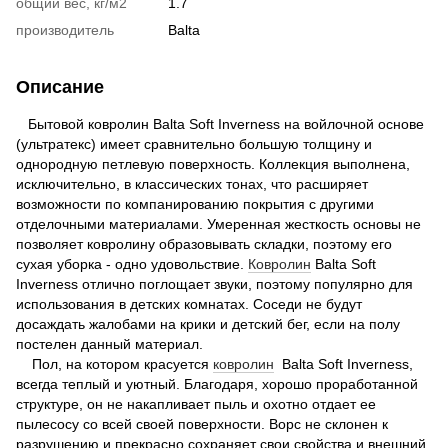
общий вес, кг/м2
1.7
производитель
Bаltа
Описание
Бытовой ковролин Balta Soft Inverness на войлочной основе
(ультратекс) имеет сравнительно большую толщину и
однородную петлевую поверхность. Коллекция выполнена,
исключительно, в классических тонах, что расширяет
возможности по компанированию покрытия с другими
отделочными материалами. Умеренная жесткость основы не
позволяет ковролину образовывать складки, поэтому его
сухая уборка - одно удовольствие.
Ковролин
Balta Soft
Inverness отлично поглощает звуки, поэтому популярно для
использования в детских комнатах. Соседи не будут
досаждать жалобами на крики и детский бег, если на полу
постелен данный материал.
Пол, на котором красуется
ковролин
Balta Soft Inverness,
всегда теплый и уютный. Благодаря, хорошо проработанной
структуре, он не накапливает пыль и охотно отдает ее
пылесосу со всей своей поверхности. Ворс не склонен к
разрушению и прекрасно сохраняет свои свойства и внешний