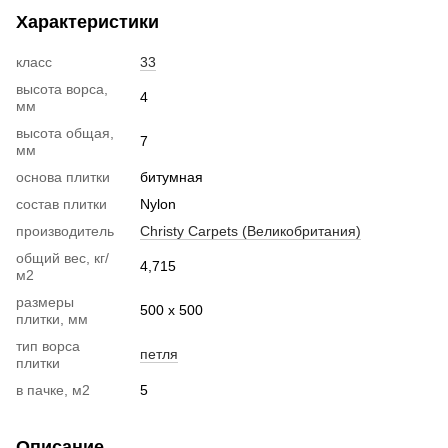
Характеристики
класс
33
высота ворса,
4
мм
высота общая,
7
мм
основа плитки
битумная
состав плитки
Nylon
производитель
Christy Carpets (Великобритания)
общий вес, кг/
4,715
м2
размеры
500 х 500
плитки, мм
тип ворса
петля
плитки
в пачке, м2
5
Описание