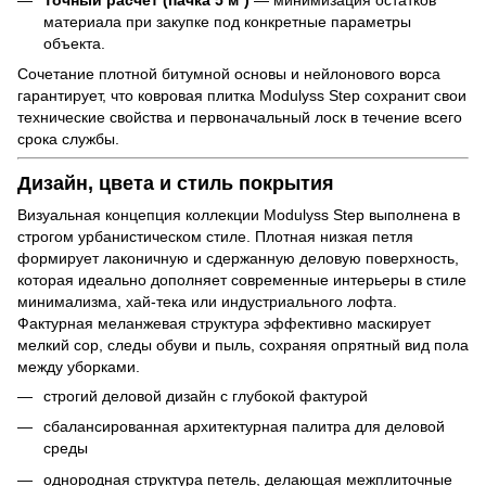
Точный расчет (пачка 5 м²)
— минимизация остатков
материала при закупке под конкретные параметры
объекта.
Сочетание плотной битумной основы и нейлонового ворса
гарантирует, что ковровая плитка Modulyss Step сохранит свои
технические свойства и первоначальный лоск в течение всего
срока службы.
Дизайн, цвета и стиль покрытия
Визуальная концепция коллекции Modulyss Step выполнена в
строгом урбанистическом стиле. Плотная низкая петля
формирует лаконичную и сдержанную деловую поверхность,
которая идеально дополняет современные интерьеры в стиле
минимализма, хай-тека или индустриального лофта.
Фактурная меланжевая структура эффективно маскирует
мелкий сор, следы обуви и пыль, сохраняя опрятный вид пола
между уборками.
строгий деловой дизайн с глубокой фактурой
сбалансированная архитектурная палитра для деловой
среды
однородная структура петель, делающая межплиточные