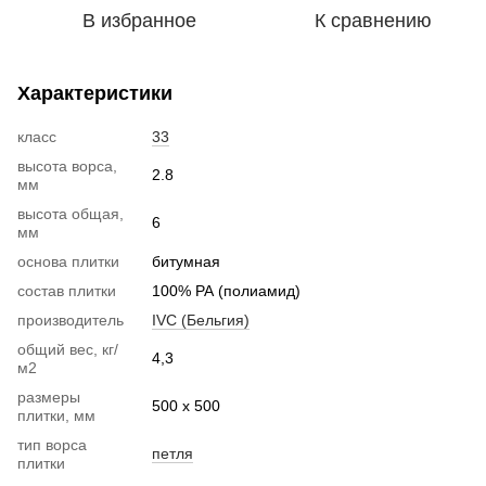
В избранное
К сравнению
Характеристики
класс
33
высота ворса,
2.8
мм
высота общая,
6
мм
основа плитки
битумная
состав плитки
100% РА (полиамид)
производитель
IVC (Бельгия)
общий вес, кг/
4,3
м2
размеры
500 х 500
плитки, мм
тип ворса
петля
плитки