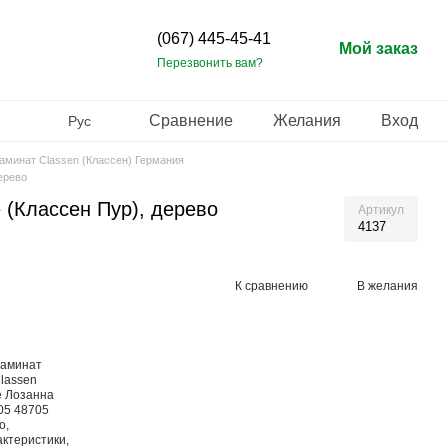
(067) 445-45-41
Мой заказ
Перезвонить вам?
Сравнение
Желания
Вход
Рус
аминат Classen (Классен) Германия
ерево
 (Классен Пур), дерево
Артикул
4137
К сравнению
В желания