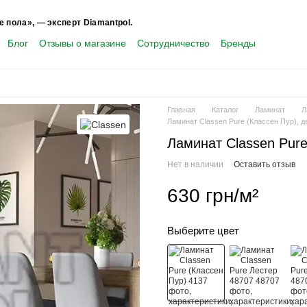
е пола», — эксперт Diamantpol.
Блог
Отзывы о магазине
Сотрудничество
Бренды
Главная
Каталог
Ламинат
Л
Ламинат Classen Pure (Классен Пур), д
Ламинат Classen Pure
Нет в наличии
Оставить отзыв
630 грн/м²
Выберите цвет