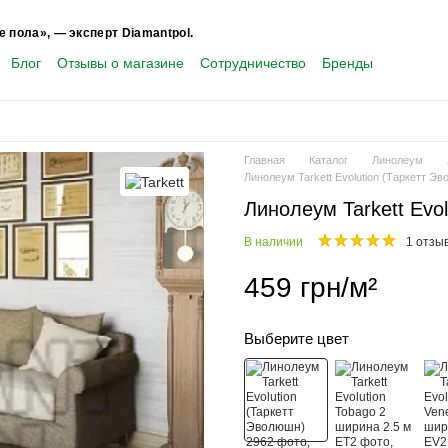
е пола», — эксперт Diamantpol.
Блог
Отзывы о магазине
Сотрудничество
Бренды
Главная
Каталог
Линолеум
Линолеум Tarkett Evolution (Таркетт Эв
Линолеум Tarkett Evol
В наличии
1 отзы
459 грн/м²
Выберите цвет