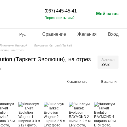
(067) 445-45-41
Мой заказ
Перезвонить вам?
Сравнение
Желания
Вход
Рус
Линолеум бытовой
Линолеум бытовой Tarkett
олюшн), на отрез
ution (Таркетт Эволюшн), на отрез
Артикул
2962
в
К сравнению
В желания