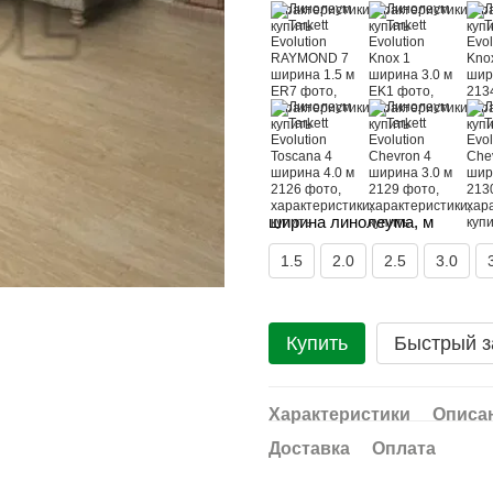
ширина линолеума, м
1.5
2.0
2.5
3.0
Купить
Быстрый з
Характеристики
Описа
Доставка
Оплата