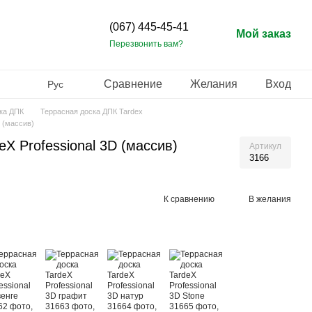
(067) 445-45-41
Мой заказ
Перезвонить вам?
Сравнение
Желания
Вход
Рус
ка ДПК
Террасная доска ДПК Tardex
D (массив)
eX Professional 3D (массив)
Артикул
3166
К сравнению
В желания