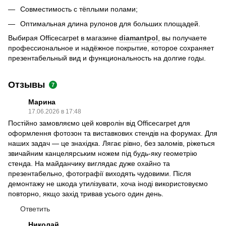
Совместимость с тёплыми полами;
Оптимальная длина рулонов для больших площадей.
Выбирая Officecarpet в магазине
diamantpol
, вы получаете
профессиональное и надёжное покрытие, которое сохраняет
презентабельный вид и функциональность на долгие годы.
Отзывы
7
Марина
17.06.2026 в 17:48
Постійно замовляємо цей ковролін від Officecarpet для
оформлення фотозон та виставкових стендів на форумах. Для
наших задач — це знахідка. Лягає рівно, без заломів, ріжеться
звичайним канцелярським ножем під будь-яку геометрію
стенда. На майданчику виглядає дуже охайно та
презентабельно, фотографії виходять чудовими. Після
демонтажу не шкода утилізувати, хоча іноді використовуємо
повторно, якщо захід тривав усього один день.
Ответить
Николай