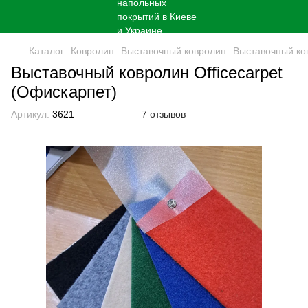
Каталог
Кoврoлин
Выставочный ковролин
Выставочный ков
Выставочный ковролин Officecarpet
(Офискарпет)
Артикул:
3621
7 отзывов