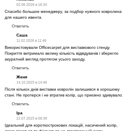
02.06.2026 в 16:34
Спасибо большое менеджеру, за подбор нужного ковролина
для нашего ивента.
Ответить
Саша
11.02.2026 в 11:46
Використовували Officecarpet для виставкового стенду.
Покриття витримало велику кількість відвідувачів і зберегло
акуратний вигляд протягом усього заходу.
Ответить
Женя
14.10.2025 в 14:46
Після кількох днів виставки ковролін залишився в хорошому
стані. Не протерся і не втратив колір, що приємно здивувало.
Ответить
Iра
22.07.2025 в 08:39
Ідеальний для короткострокових локацій, насичений колір,