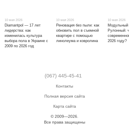
10 мая 2026
10 мая 2026
10 мая 2026
Diamantpol — 17 лет
Реновация без пыли: как
Модульный 
лидерства: как
обновить пол в съемной
Рулонный: 
изменилась культура
квартире с помощью
современной
выбора пола в Украине с
линолеума и ковролина
2026 году?
2009 по 2026 год
(067) 445-45-41
Контакты
Полная версия сайта
Карта сайта
© 2009—2026.
Все права защищены