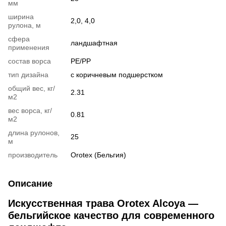
мм
ширина
2,0, 4,0
рулона, м
сфера
ландшафтная
применения
состав ворса
PE/PP
тип дизайна
с коричневым подшерстком
общий вес, кг/
2.31
м2
вес ворса, кг/
0.81
м2
длина рулонов,
25
м
производитель
Orotex (Бельгия)
Описание
Искусственная трава Orotex Alcoya —
бельгийское качество для современного