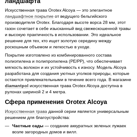
ландшафта
Искусственная трава Orotex Alcoya — это элегантное
ландшафтное покрытие
от ведущего бельгийского
производителя Orotex. Благодаря высоте ворса 28 мм, этот
газон сочетает в себе изысканный вид свежескошенной травы
и высокую практичность в использовании. Это идеальное
решение для тех, кто ищет золотую середину между
роскошным объемом и легкостью в уходе.
Покрытие изготовлено из комбинированного состава
полиэтилена и полипропилена (PE/PP), что обеспечивает
мягкость волокон и их устойчивость к износу. Модель Alcoya
разработана для создания уютных уголков природы, которые
остаются привлекательными в течение всего года. В магазине
diamantpol
искусственная трава Orotex Alcoya доступна в
рулонах шириной 2 и 4 метра.
Сфера применения Orotex Alcoya
Искусственная трава
данной серии является универсальным
решением для благоустройства:
Частные сады
— создание аккуратных зеленых лужаек
возле загородных домов и вилл.