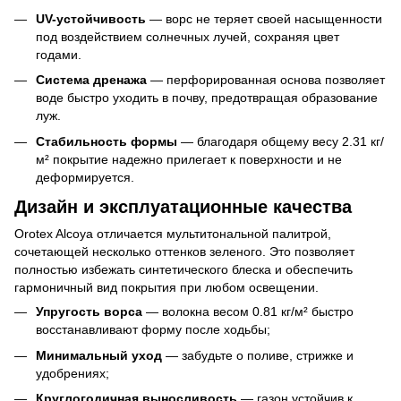
UV-устойчивость
— ворс не теряет своей насыщенности
под воздействием солнечных лучей, сохраняя цвет
годами.
Система дренажа
— перфорированная основа позволяет
воде быстро уходить в почву, предотвращая образование
луж.
Стабильность формы
— благодаря общему весу 2.31 кг/
м² покрытие надежно прилегает к поверхности и не
деформируется.
Дизайн и эксплуатационные качества
Orotex Alcoya отличается мультитональной палитрой,
сочетающей несколько оттенков зеленого. Это позволяет
полностью избежать синтетического блеска и обеспечить
гармоничный вид покрытия при любом освещении.
Упругость ворса
— волокна весом 0.81 кг/м² быстро
восстанавливают форму после ходьбы;
Минимальный уход
— забудьте о поливе, стрижке и
удобрениях;
Круглогодичная выносливость
— газон устойчив к