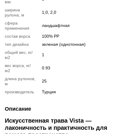
мм
ширина
1,0, 2,0
рулона, м
сфера
ландшафтная
применения
состав ворса
100% РР
тип дизайна
зеленая (однотонная)
общий вес, кг/
1
м2
вес ворса, кг/
0.93
м2
длина рулонов,
25
м
производитель
Турция
Описание
Искусственная трава Vista —
лаконичность и практичность для