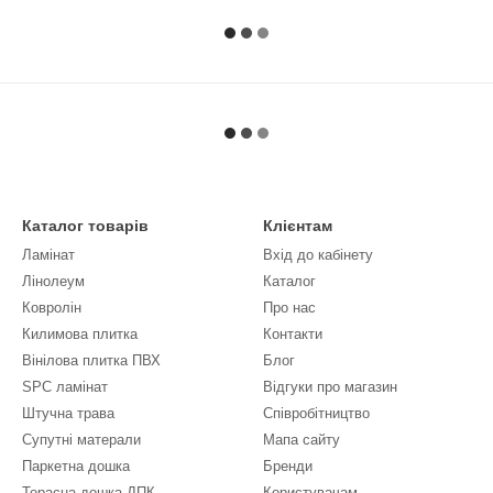
Каталог товарів
Клієнтам
Ламінат
Вхід до кабінету
Лінолеум
Каталог
Ковролін
Про нас
Килимова плитка
Контакти
Вінілова плитка ПВХ
Блог
SPC ламінат
Відгуки про магазин
Штучна трава
Співробітництво
Супутні матерали
Мапа сайту
Паркетна дошка
Бренди
Терасна дошка ДПК
Користувачам