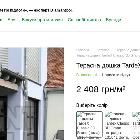
метрі підлоги», — експерт Diamantpol.
ти
Блог
Відгуки про магазин
Співробітництво
Бренди
Головна
Каталог
Терасна дошк
Терасна дошка TardeX Classic 3D Grand
Терасна дошка TardeX
В наявності
Написати відгук
2 408 грн/м²
Виберіть колір