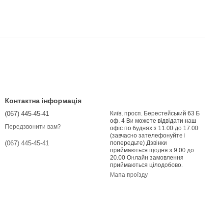
Контактна інформація
(067) 445-45-41
Київ, просп. Берестейський 63 Б
оф. 4 Ви можете відвідати наш
Передзвонити вам?
офіс по буднях з 11.00 до 17.00
(завчасно зателефонуйте і
попередьте) Дзвінки
(067) 445-45-41
приймаються щодня з 9.00 до
20.00 Онлайн замовлення
приймаються цілодобово.
Мапа проїзду