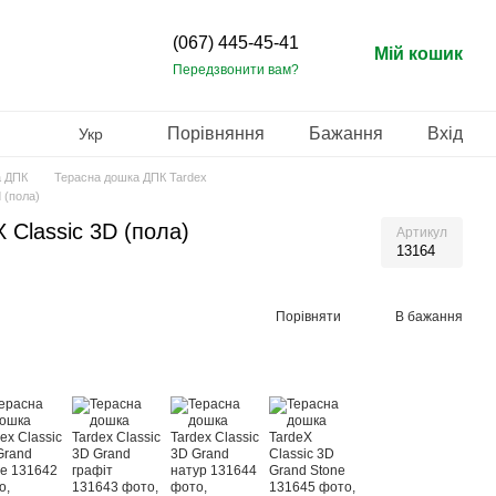
(067) 445-45-41
Мій кошик
Передзвонити вам?
Порівняння
Бажання
Вхід
Укр
а ДПК
Терасна дошка ДПК Tardex
 (пола)
 Classic 3D (пола)
Артикул
13164
Порівняти
В бажання