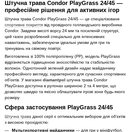
Штучна трава Condor PlayGrass 24/45 —
професійне рішення для активних ігор
Штучна трава Condor PlayGrass 24/45 — це спеціалізоване
спортивне покриття
від провідного голландського виробника
Condor. Завдяки висоті ворсу 24 мм та посиленій структурі,
цей газон розроблений спеціально для інтенсивних
навантажень, забезпечуючи ідеальні умови для гри та
тренувань на свіжому повітрі.
Виготовлена зі 100% поліпропілену (PP), модель PlayGrass
відрізняється підвищеною зносостійкістю та стабільністю
волокон. Однотонний зелений дизайн надає майданчику
професійного вигляду, характерного для сучасних спортивних
об'єктів. У магазині
diamantpol
штучна трава Condor
PlayGrass доступна в рулонах шириною 2 та 4 метри, що
дозволяє швидко та якісно облаштувати ігрові зони будь-якого
розміру.
Сфера застосування PlayGrass 24/45
Штучна трава
даної серії є оптимальним вибором для об'єктів
з високою прохідністю:
Мультиспортивні майданчики
— для гри у мініфутбол,