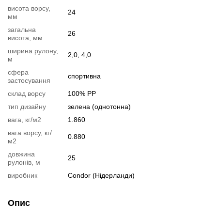
висота ворсу,
24
мм
загальна
26
висота, мм
ширина рулону,
2,0, 4,0
м
сфера
спортивна
застосування
склад ворсу
100% РР
тип дизайну
зелена (однотонна)
вага, кг/м2
1.860
вага ворсу, кг/
0.880
м2
довжина
25
рулонів, м
виробник
Condor (Нідерланди)
Опис