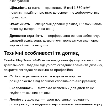
експлуатації.
Щільність та вага
— при загальній вазі 1.860 кг/м²
покриття надійно прилягає до основи, не деформуючись
під час гри.
UV-стійкість
— спеціальні добавки у складі PP захищають
газон від вигорання на сонці.
Дренажна здатність
— перфорована основа забезпечує
швидкий відвід води, дозволяючи тренуватися вже через
короткий час після дощу.
Технічні особливості та догляд
Condor PlayGrass 24/45 — це поєднання функціональності та
довговічності. Завдяки відсутності складних елементів дизайну,
покриття виглядає лаконічно та професійно.
Стійкість до шипованого взуття
— ворс не
розщеплюється під впливом спортивного екіпірування;
Екологічність
— матеріал безпечний для дітей та не
виділяє токсичних речовин;
Легкість у догляді
— газон достатньо періодично
розчісувати для підтримки вертикального положення ворсу.