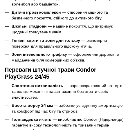
волейбол або бадмінтон.
Дитячі ігрові комплекси
— створення міцного та
безпечного покриття, стійкого до активного бігу.
Шкільні стадіони
— надійне покриття, що витримує
щоденні тренування учнів.
Тенісні корти та зони для гольфу
— рівномірна
поверхня для правильного відскоку м'яча.
Зони інтенсивного трафіку
— оформлення доріжок та
майданчиків біля комерційних об'єктів.
Переваги штучної трави Condor
PlayGrass 24/45
Спортивна витривалість
— ворс розрахований на тертя
та великі механічні навантаження без втрати своїх
властивостей.
Висота ворсу 24 мм
— забезпечує відмінну амортизацію
та комфорт під час бігу та стрибків.
Голландська якість
— виробництво Condor (Нідерланди)
гарантує високу технологічність та тривалий термін