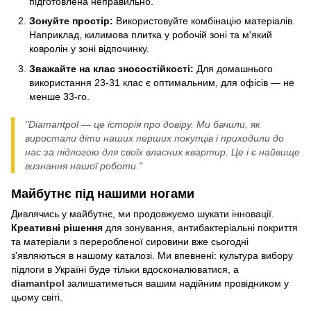
підготовлена неправильно.
Зонуйте простір:
Використовуйте комбінацію матеріалів.
Наприклад, килимова плитка у робочій зоні та м'який
ковролін у зоні відпочинку.
Зважайте на клас зносостійкості:
Для домашнього
використання 23-31 клас є оптимальним, для офісів — не
менше 33-го.
"Diamantpol — це історія про довіру. Ми бачили, як
виростали діти наших перших покупців і приходили до
нас за підлогою для своїх власних квартир. Це і є найвище
визнання нашої роботи."
Майбутнє під нашими ногами
Дивлячись у майбутнє, ми продовжуємо шукати інновації.
Креативні рішення
для зонування, антибактеріальні покриття
та матеріали з переробленої сировини вже сьогодні
з'являються в нашому каталозі. Ми впевнені: культура вибору
підлоги в Україні буде тільки вдосконалюватися, а
diamantpol
залишатиметься вашим надійним провідником у
цьому світі.