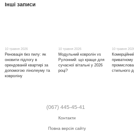
Інші записи
10 травня 2026
10 травня 2026
10 травня 202
Реновація без пилу: як
Модульний ковролін vs
Комерційний
оновити підлогу в
Рулонний: що краще для
приватному і
орендованій квартирі за
сучасної вітальні у 2026
промислова 
допомогою лінолеуму та
році?
стильного 
ковроліну
(067) 445-45-41
Контакти
Повна версія сайту