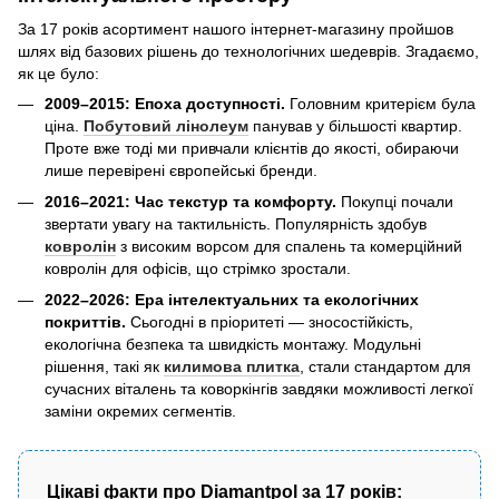
За 17 років асортимент нашого інтернет-магазину пройшов
шлях від базових рішень до технологічних шедеврів. Згадаємо,
як це було:
2009–2015: Епоха доступності.
Головним критерієм була
ціна.
Побутовий лінолеум
панував у більшості квартир.
Проте вже тоді ми привчали клієнтів до якості, обираючи
лише перевірені європейські бренди.
2016–2021: Час текстур та комфорту.
Покупці почали
звертати увагу на тактильність. Популярність здобув
ковролін
з високим ворсом для спалень та комерційний
ковролін для офісів, що стрімко зростали.
2022–2026: Ера інтелектуальних та екологічних
покриттів.
Сьогодні в пріоритеті — зносостійкість,
екологічна безпека та швидкість монтажу. Модульні
рішення, такі як
килимова плитка
, стали стандартом для
сучасних віталень та коворкінгів завдяки можливості легкої
заміни окремих сегментів.
Цікаві факти про Diamantpol за 17 років: