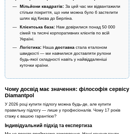
Мільйони квадратів:
За цей час ми відвантажили
стільки покриття, що ним можна було б застелити
шлях від Києва до Берліна.
Клієнтська база:
Нам довірилися понад 50 000
сімей та тисячі корпоративних клієнтів по всій
Україні.
Логістика:
Наша
доставка
стала еталоном
швидкості — ми навчилися доставляти рулони
будь-якої складності навіть у найвіддаленіші
куточки країни.
Чому досвід має значення: філософія сервісу
Diamantpol
У 2026 році купити підлогу можна будь-де, але купити
правильну підлогу — лише у професіоналів. Чому 17 років
стажу є вашою гарантією?
Індивідуальний підхід та експертиза
Ми не просто приймаємо замовлення. Наші консультанти