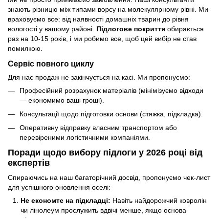
знають різницю між типами ворсу на молекулярному рівні. Ми
враховуємо все: від наявності домашніх тварин до рівня
вологості у вашому районі.
Підлогове покриття
обирається
раз на 10-15 років, і ми робимо все, щоб цей вибір не став
помилкою.
Сервіс повного циклу
Для нас продаж не закінчується на касі. Ми пропонуємо:
Професійний розрахунок матеріалів (мінімізуємо відходи
— економимо ваші гроші).
Консультації щодо підготовки основи (стяжка, підкладка).
Оперативну відправку власним транспортом або
перевіреними логістичними компаніями.
Поради щодо вибору підлоги у 2026 році від
експертів
Спираючись на наш багаторічний досвід, пропонуємо чек-лист
для успішного оновлення оселі:
Не економте на підкладці:
Навіть найдорожчий ковролін
чи лінолеум прослужить вдвічі менше, якщо основа