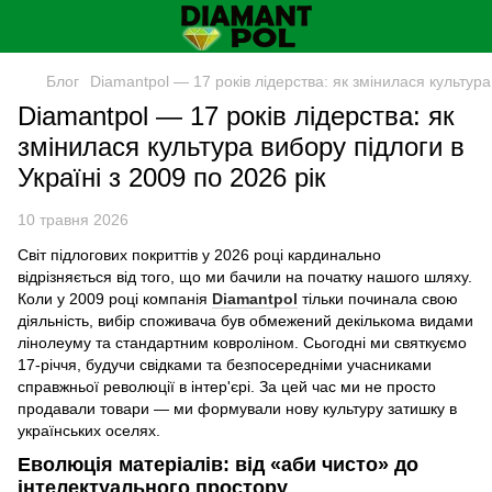
Блог
Diamantpol — 17 років лідерства: як змінилася культура 
Diamantpol — 17 років лідерства: як
змінилася культура вибору підлоги в
Україні з 2009 по 2026 рік
10 травня 2026
Світ підлогових покриттів у 2026 році кардинально
відрізняється від того, що ми бачили на початку нашого шляху.
Коли у 2009 році компанія
Diamantpol
тільки починала свою
діяльність, вибір споживача був обмежений декількома видами
лінолеуму та стандартним ковроліном. Сьогодні ми святкуємо
17-річчя, будучи свідками та безпосередніми учасниками
справжньої революції в інтер'єрі. За цей час ми не просто
продавали товари — ми формували нову культуру затишку в
українських оселях.
Еволюція матеріалів: від «аби чисто» до
інтелектуального простору