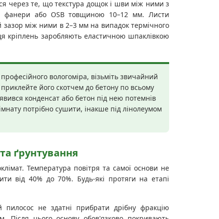
ся через те, що текстура дощок і шви між ними з
ої фанери або OSB товщиною 10–12 мм. Листи
 зазор між ними в 2–3 мм на випадок термічного
сця кріплень заробляють еластичною шпаклівкою
 професійного вологоміра, візьміть звичайний
 приклейте його скотчем до бетону по всьому
'явився конденсат або бетон під нею потемнів
імнату потрібно сушити, інакше під лінолеумом
та ґрунтування
лімат. Температура повітря та самої основи не
ити від 40% до 70%. Будь-які протяги на етапі
 пилосос не здатні прибрати дрібну фракцію
. Після цього основу обов'язково покривають