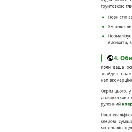
ґрунтовкою гли
Повністю з
Зміцнює ве
Нормалізує
висихати, 
4. Об
Коли ваша осн
знайдете враж
напівкомерцій
Окрім цього, у
стовідсотково
рулонний
ковр
Наші кваліфіко
клейові суміш
матеріалів, що