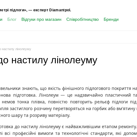
метрі підлоги», — експерт Diamantpol.
ти
Блог
Відгуки про магазин
Співробітництво
Бренди
о настилу лінолеуму
до настилу лінолеуму
івельники знають, що якість фінішного підлогового покриття на
нова підготовка. Лінолеум — це надзвичайно пластичний та
, немов тонка плівка, повністю повторить рельєф підлоги під
пля застиглого розчину перетворяться на горбик або вм'ятину
ного шару та розриву матеріалу.
готовка до настилу лінолеуму є найважливішим етапом ремонту.
і всі професійні вимоги та технологічні стандарти, які допо