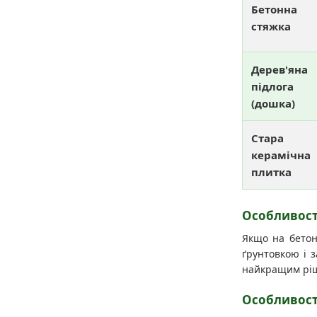
Бетонна
стяжка
Дерев'яна
підлога
(дошка)
Стара
керамічна
плитка
Особливост
Якщо на бетоні
ґрунтовкою і 
найкращим ріше
Особливост