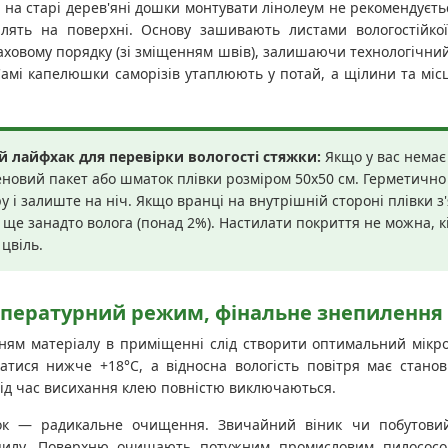
на старі дерев'яні дошки монтувати лінолеум не рекомендуєть
плять на поверхні. Основу зашивають листами вологостійк
ховому порядку (зі зміщенням швів), залишаючи технологічний
амі капелюшки саморізів утаплюють у потай, а щілини та мі
 лайфхак для перевірки вологості стяжки:
Якщо у вас немає
еновий пакет або шматок плівки розміром 50х50 см. Герметично
 і залиште на ніч. Якщо вранці на внутрішній стороні плівки з
ще занадто волога (понад 2%). Настилати покриття не можна, к
 цвіль.
мпературний режим, фінальне знепилення 
ням матеріалу в приміщенні слід створити оптимальний мікрок
атися нижче +18°C, а відносна вологість повітря має станов
під час висихання клею повністю виключаються.
ок — радикальне очищення. Звичайний віник чи побутовий
 пилу. Поверхню очищають потужним промисловим пилососом