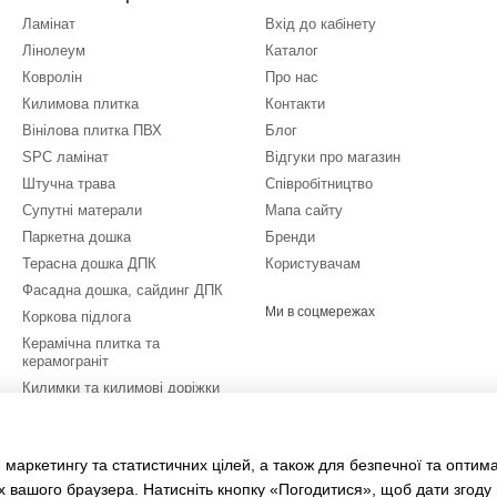
Ламінат
Вхід до кабінету
Лінолеум
Каталог
Ковролін
Про нас
Килимова плитка
Контакти
Вінілова плитка ПВХ
Блог
SPC ламінат
Відгуки про магазин
Штучна трава
Співробітництво
Супутні матерали
Мапа сайту
Паркетна дошка
Бренди
Терасна дошка ДПК
Користувачам
Фасадна дошка, сайдинг ДПК
Ми в соцмережах
Коркова підлога
Керамічна плитка та
керамограніт
Килимки та килимові доріжки
Спoртивні пoкpиття
Розпродаж залишків
 маркетингу та статистичних цілей, а також для безпечної та оптим
Послуги
х вашого браузера. Натисніть кнопку «Погодитися», щоб дати згоду