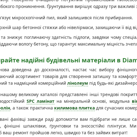
бокого проникнення. Ґрунтування вирішує одразу три важливі 
в'язує мікроскопічний пил, який залишився після прибирання.
рхній шар бетонної стяжки або нівелірмаси, захищаючи її від в
 та знижує поглинаючу здатність підлоги, завдяки чому спеці
віддаючи вологу бетону, що гарантує максимальну міцність зчеп
ирайте надійні будівельні матеріали в Dia
ова доведена до досконалості, настає час вибору фінішного
аючий асортимент товарів для створення затишку та комфорт
ний та надміцний комерційний
лінолеум
під будь-які дизайнерс
 нашому великому каталозі представлені інші трендові покрит
 водостійкий
SPC ламінат
на мінеральній основі, модульна
ві
олін
, а також практична
килимова плитка
для сучасних комер
вані фахівці завжди раді допомогти вам підібрати не лише са
і, фінішні шпаклівки, ґрунтовки та зносостійкі плінтуси. М
б ваш ремонт пройшов легко, швидко та без зайвих витрат!