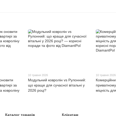
10 травня 2026
10 травня 2026
 оновити
Модульний ковролін vs Рулонний:
Комерційни
вартирі за
що краще для сучасної вітальні у
приватному 
а ковроліну
2026 році?
міцність дл
Каталог товарів
Клієнтам