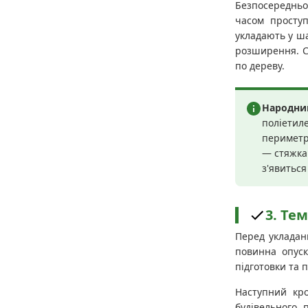
Безпосередньо 
часом просту
укладають у ша
розширення. С
по дереву.
Народний
поліетил
периметру
— стяжка 
з'явиться
3. Те
Перед укладан
повинна опуск
підготовки та 
Наступний кр
будівельного