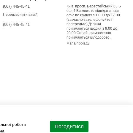
(067) 445-45-41
Київ, просп. Берестейський 63 Б
оф. 4 Ви можете відвідати наш
Передзвонити вам?
офіс по буднях з 11.00 до 17.00
(завчасно зателефонуйте і
попередьте) Дзвінки
(067) 445-45-41
приймаються щодня з 9.00 до
20.00 Онлайн замовлення
приймаються цілодобово.
Мапа проїзду
альної роботи
Погодитися
 на