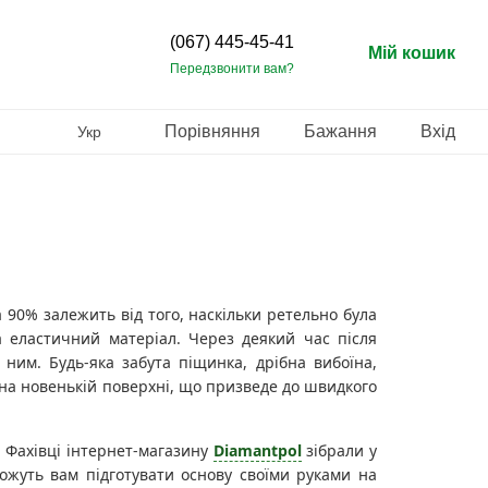
(067) 445-45-41
Мій кошик
Передзвонити вам?
Порівняння
Бажання
Вхід
Укр
 90% залежить від того, наскільки ретельно була
 еластичний матеріал. Через деякий час після
 ним. Будь-яка забута піщинка, дрібна вибоїна,
 на новенькій поверхні, що призведе до швидкого
 Фахівці інтернет-магазину
Diamantpol
зібрали у
можуть вам підготувати основу своїми руками на