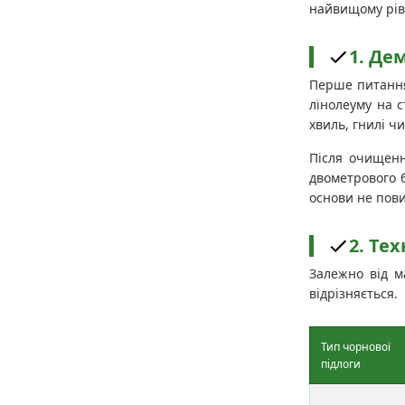
найвищому рів
1. Де
Перше питання,
лінолеуму на с
хвиль, гнилі ч
Після очищенн
двометрового б
основи не пов
2. Те
Залежно від м
відрізняється.
Тип чорнової
підлоги