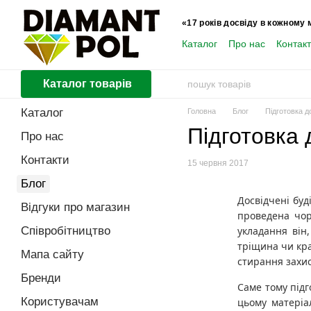
Перейти до основного контенту
«17 років досвіду в кожному 
Каталог
Про нас
Контак
Користувачам
Каталог товарів
Каталог
Головна
Блог
Підготовка д
Підготовка 
Про нас
Контакти
15 червня 2017
Блог
Досвідчені буд
Відгуки про магазин
проведена чор
Співробітництво
укладання він
тріщина чи кра
Мапа сайту
стирання захис
Бренди
Саме тому під
Користувачам
цьому матеріал