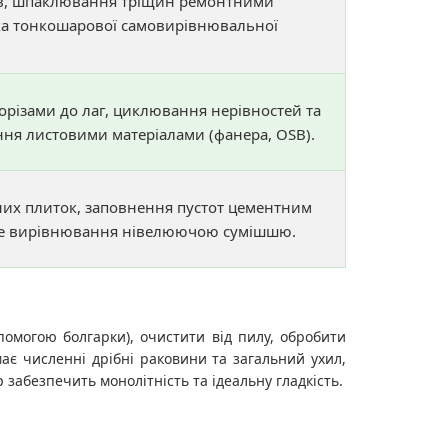
в, шпаклювання тріщин ремонтними
ка тонкошарової самовирівнювальної
різами до лаг, циклювання нерівностей та
ня листовими матеріалами (фанера, OSB).
их плиток, заповнення пустот цементним
не вирівнювання нівелюючою сумішшю.
помогою болгарки), очистити від пилу, обробити
є численні дрібні раковини та загальний ухил,
абезпечить монолітність та ідеальну гладкість.