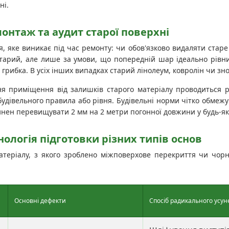
ні.
монтаж та аудит старої поверхні
 яке виникає під час ремонту: чи обов'язково видаляти старе
тарий, але лише за умови, що попередній шар ідеально рівний
и грибка. В усіх інших випадках старий лінолеум, ковролін чи 
я приміщення від залишків старого матеріалу проводиться р
удівельного правила або рівня. Будівельні норми чітко обмеж
инен перевищувати 2 мм на 2 метри погонної довжини у будь-я
хнологія підготовки різних типів основ
атеріалу, з якого зроблено міжповерхове перекриття чи чорно
Основні дефекти
Спосіб радикального усу