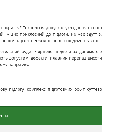
 покриття? Технологія допускає укладання нового
, міцно приклеєний до підлоги, не має здуттів,
зношений паркет необхідно повністю демонтувати.
етельний аудит чорнової підлоги за допомогою
ують допустимі дефекти: плавний перепад висоти
кому напрямку.
ву підлогу, комплекс підготовчих робіт суттєво
нення