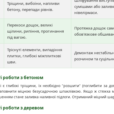
Шліфування виступі
Тріщини, вибоїни, напливи
сумішами або залив
бетону, перепади рівнів.
нівелірмаси.
Перекоси дощок, великі
Протяжка дощок само
щілини, рипіння, прогинання
обов'язкове обшиван
під вагою.
Тріснуті елементи, випадіння
Демонтаж нестабільн
плитки, глибокі міжплиткові
розчином та суціль
шви.
і роботи з бетоном
 є глибокі тріщини, їх необхідно "розшити" (поглибити за до
заповнити міцною безусадочною шпаклівкою. Якщо ж стяжка ма
нням стане заливка наливної підлоги. Отриманий міцний шар з
і роботи з деревом