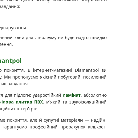
завдання:
ідшарування.
альний клей для лінолеуму не буде надто швидко
лення.
mantpol
 покриття. В інтернет-магазині Diamantpol ви
у. Ми пропонуємо якісний побутовий, посилений
ькі завдання.
тя для підлоги: ударостійкий
ламінат
, абсолютно
нілова плитка ПВХ
, м'який та звукоізоляційний
ційних інтер'єрів.
ме покриття, але й супутні матеріали — надійні
и гарантуємо професійний прорахунок кількості