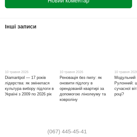
Новий коментар
Інші записи
10 травня 2026
10 травня 2026
10 травня 202
Diamantpol — 17 років
Реновація без пилу: як
Модульний 
лідерства: як змінилася
оновити підлогу в
Рулонний: 
культура вибору підлоги в
орендованій квартирі за
сучасної ві
Україні з 2009 по 2026 рік
допомогою лінолеуму та
році?
ковроліну
(067) 445-45-41