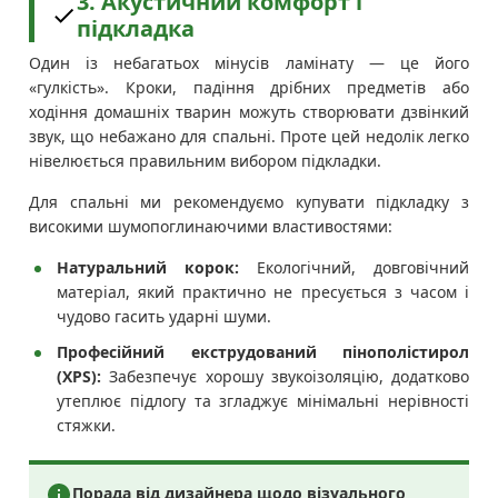
3. Акустичний комфорт і
підкладка
Один із небагатьох мінусів ламінату — це його
«гулкість». Кроки, падіння дрібних предметів або
ходіння домашніх тварин можуть створювати дзвінкий
звук, що небажано для спальні. Проте цей недолік легко
нівелюється правильним вибором підкладки.
Для спальні ми рекомендуємо купувати підкладку з
високими шумопоглинаючими властивостями:
Натуральний корок:
Екологічний, довговічний
матеріал, який практично не пресується з часом і
чудово гасить ударні шуми.
Професійний екструдований пінополістирол
(XPS):
Забезпечує хорошу звукоізоляцію, додатково
утеплює підлогу та згладжує мінімальні нерівності
стяжки.
Порада від дизайнера щодо візуального