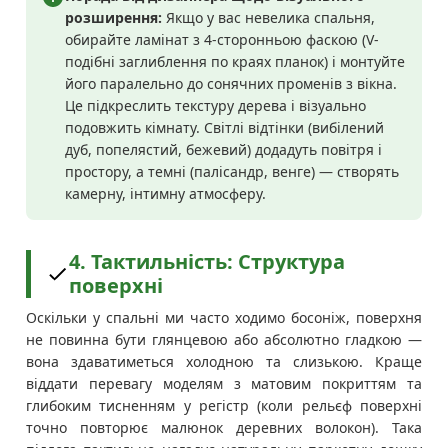
розширення:
Якщо у вас невелика спальня,
обирайте ламінат з 4-сторонньою фаскою (V-
подібні заглиблення по краях планок) і монтуйте
його паралельно до сонячних променів з вікна.
Це підкреслить текстуру дерева і візуально
подовжить кімнату. Світлі відтінки (вибілений
дуб, попелястий, бежевий) додадуть повітря і
простору, а темні (палісандр, венге) — створять
камерну, інтимну атмосферу.
4. Тактильність: Структура
поверхні
Оскільки у спальні ми часто ходимо босоніж, поверхня
не повинна бути глянцевою або абсолютно гладкою —
вона здаватиметься холодною та слизькою. Краще
віддати перевагу моделям з матовим покриттям та
глибоким тисненням у регістр (коли рельєф поверхні
точно повторює малюнок деревних волокон). Така