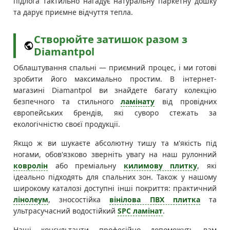
підлога тактильно нагадує натуральну паркетну дошку
та дарує приємне відчуття тепла.
Створюйте затишок разом з
Diamantpol
Облаштування спальні — приємний процес, і ми готові
зробити його максимально простим. В інтернет-
магазині Diamantpol ви знайдете багату колекцію
безпечного та стильного
ламінату
від провідних
європейських брендів, які суворо стежать за
екологічністю своєї продукції.
Якщо ж ви шукаєте абсолютну тишу та м'якість під
ногами, обов'язково зверніть увагу на наш рулонний
ковролін
або преміальну
килимову плитку
, які
ідеально підходять для спальних зон. Також у нашому
широкому каталозі доступні інші покриття: практичний
лінолеум
, зносостійка
вінілова ПВХ плитка
та
ультрасучасний водостійкий
SPC ламінат
.
Наші консультанти професійно допоможуть вам