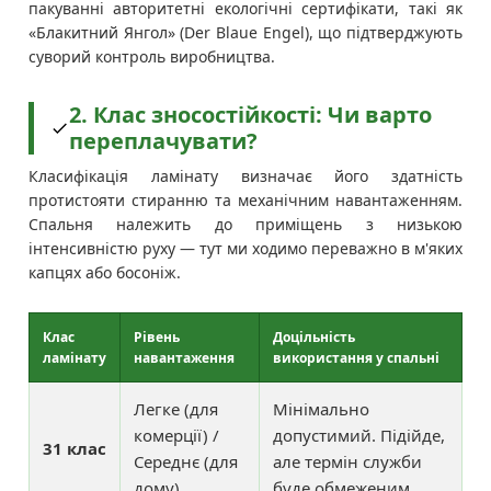
пакуванні авторитетні екологічні сертифікати, такі як
«Блакитний Янгол» (Der Blaue Engel), що підтверджують
суворий контроль виробництва.
2. Клас зносостійкості: Чи варто
переплачувати?
Класифікація ламінату визначає його здатність
протистояти стиранню та механічним навантаженням.
Спальня належить до приміщень з низькою
інтенсивністю руху — тут ми ходимо переважно в м'яких
капцях або босоніж.
Клас
Рівень
Доцільність
ламінату
навантаження
використання у спальні
Легке (для
Мінімально
комерції) /
допустимий. Підійде,
31 клас
Середнє (для
але термін служби
дому)
буде обмеженим.