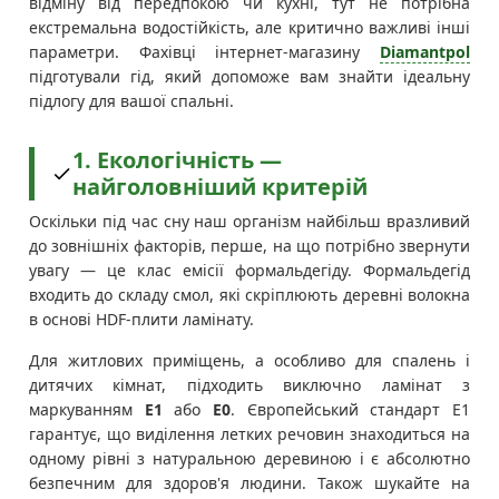
відміну від передпокою чи кухні, тут не потрібна
екстремальна водостійкість, але критично важливі інші
параметри. Фахівці інтернет-магазину
Diamantpol
підготували гід, який допоможе вам знайти ідеальну
підлогу для вашої спальні.
1. Екологічність —
найголовніший критерій
Оскільки під час сну наш організм найбільш вразливий
до зовнішніх факторів, перше, на що потрібно звернути
увагу — це клас емісії формальдегіду. Формальдегід
входить до складу смол, які скріплюють деревні волокна
в основі HDF-плити ламінату.
Для житлових приміщень, а особливо для спалень і
дитячих кімнат, підходить виключно ламінат з
маркуванням
E1
або
E0
. Європейський стандарт E1
гарантує, що виділення летких речовин знаходиться на
одному рівні з натуральною деревиною і є абсолютно
безпечним для здоров'я людини. Також шукайте на