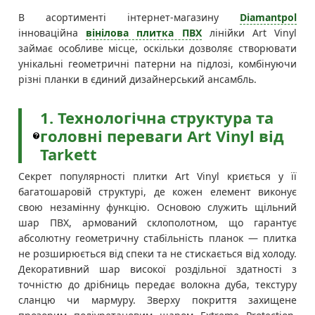
В асортименті інтернет-магазину
Diamantpol
інноваційна
вінілова плитка ПВХ
лінійки Art Vinyl
займає особливе місце, оскільки дозволяє створювати
унікальні геометричні патерни на підлозі, комбінуючи
різні планки в єдиний дизайнерський ансамбль.
1. Технологічна структура та
головні переваги Art Vinyl від
Tarkett
Секрет популярності плитки Art Vinyl криється у її
багатошаровій структурі, де кожен елемент виконує
свою незамінну функцію. Основою служить щільний
шар ПВХ, армований склополотном, що гарантує
абсолютну геометричну стабільність планок — плитка
не розширюється від спеки та не стискається від холоду.
Декоративний шар високої роздільної здатності з
точністю до дрібниць передає волокна дуба, текстуру
сланцю чи мармуру. Зверху покриття захищене