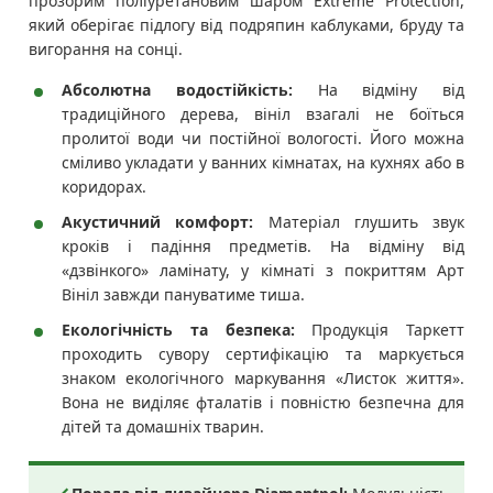
прозорим поліуретановим шаром Extreme Protection,
який оберігає підлогу від подряпин каблуками, бруду та
вигорання на сонці.
Абсолютна водостійкість:
На відміну від
традиційного дерева, вініл взагалі не боїться
пролитої води чи постійної вологості. Його можна
сміливо укладати у ванних кімнатах, на кухнях або в
коридорах.
Акустичний комфорт:
Матеріал глушить звук
кроків і падіння предметів. На відміну від
«дзвінкого» ламінату, у кімнаті з покриттям Арт
Вініл завжди пануватиме тиша.
Екологічність та безпека:
Продукція Таркетт
проходить сувору сертифікацію та маркується
знаком екологічного маркування «Листок життя».
Вона не виділяє фталатів і повністю безпечна для
дітей та домашніх тварин.