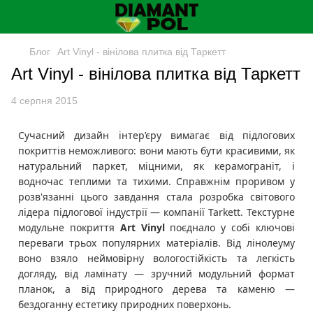
Блог
Art Vinyl - вінілова плитка від Таркетт
Art Vinyl - вінілова плитка від Таркетт
4 серпня 2015
Сучасний дизайн інтер’єру вимагає від підлогових
покриттів неможливого: вони мають бути красивими, як
натуральний паркет, міцними, як керамограніт, і
водночас теплими та тихими. Справжнім проривом у
розв'язанні цього завдання стала розробка світового
лідера підлогової індустрії — компанії Tarkett. Текстурне
модульне покриття
Art Vinyl
поєднало у собі ключові
переваги трьох популярних матеріалів. Від лінолеуму
воно взяло неймовірну вологостійкість та легкість
догляду, від ламінату — зручний модульний формат
планок, а від природного дерева та каменю —
бездоганну естетику природних поверхонь.