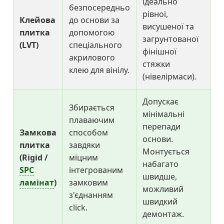
ідеально
безпосередньо
рівної,
Клейова
до основи за
висушеної та
плитка
допомогою
загрунтованої
(LVT)
спеціального
фінішної
акрилового
стяжки
клею для вінілу.
(нівелірмаси).
Допускає
Збирається
мінімальні
плаваючим
перепади
Замкова
способом
основи.
плитка
завдяки
Монтується
(Rigid /
міцним
набагато
SPC
інтегрованим
швидше,
ламінат
)
замковим
можливий
з'єднанням
швидкий
click.
демонтаж.