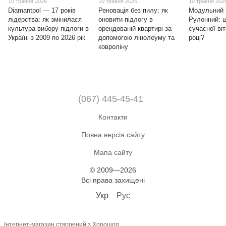
10 травня 2026
10 травня 2026
10 травня 202
Diamantpol — 17 років
Реновація без пилу: як
Модульний 
лідерства: як змінилася
оновити підлогу в
Рулонний: 
культура вибору підлоги в
орендованій квартирі за
сучасної ві
Україні з 2009 по 2026 рік
допомогою лінолеуму та
році?
ковроліну
(067) 445-45-41
Контакти
Повна версія сайту
Мапа сайту
© 2009—2026
Всі права захищені
Укр
Рус
Інтернет-магазин створений з Хорошоп