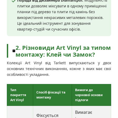
Порада від дизайнера Diamantpol:
Модульність
плитки дозволяє міксувати в одному приміщенні
планки під дерево та плити під камінь без
використання некрасивих металевих поріжків.
Це ідеальний інструмент для зонування
квартир-студій чи сучасних офісів.
2. Різновиди Art Vinyl за типом
монтажу: Клей чи Замок?
Колекції Art Vinyl від Tarkett випускаються у двох
основних технічних виконаннях, кожне з яких має свої
особливості укладання.
Тип
Вимоги до
Спосіб фіксації та
покриття
чорнової основи
монтажу
Art Vinyl
підлоги
Вимагає
Фіксується