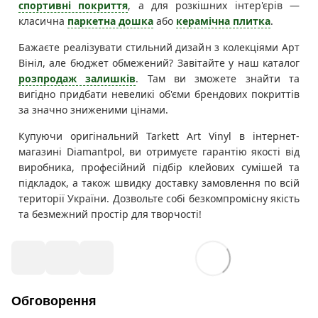
спортивні покриття
, а для розкішних інтер'єрів —
класична
паркетна дошка
або
керамічна плитка
.
Бажаєте реалізувати стильний дизайн з колекціями Арт
Вініл, але бюджет обмежений? Завітайте у наш каталог
розпродаж залишків
. Там ви зможете знайти та
вигідно придбати невеликі об'єми брендових покриттів
за значно зниженими цінами.
Купуючи оригінальний Tarkett Art Vinyl в інтернет-
магазині Diamantpol, ви отримуєте гарантію якості від
виробника, професійний підбір клейових сумішей та
підкладок, а також швидку доставку замовлення по всій
території України. Дозвольте собі безкомпромісну якість
та безмежний простір для творчості!
Обговорення