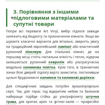
3. Порівняння з іншими
підлоговими матеріалами та
супутні товари
Попри всі переваги Art Vinyl, вибір підлоги завжди
залежить від бюджету та призначення кімнати. Якщо ви
шукаєте класичні варіанти для вітальні, зверніть увагу
на традиційний європейський
ламінат
або еластичний
рулонний
лінолеум
. Для спальних кімнат, де на
першому місці стоїть тактильна м'якість і тепло, лідером
залишається рулонний
ковролін
або ультрасучасна
модульна
килимова плитка
. Крім того, в транзитних
зонах біля дверей підлогу варто захистити, постеливши
щільні брудозахисні
килимки та килимові доріжки
.
Для специфічних завдань потрібні вузькопрофільні
серії. Так, для терас під відкритим небом та балконів
найкраще підійде стійка до ультрафіолету
штучна
трава
, для критих арен та фітнес-залів — професійні