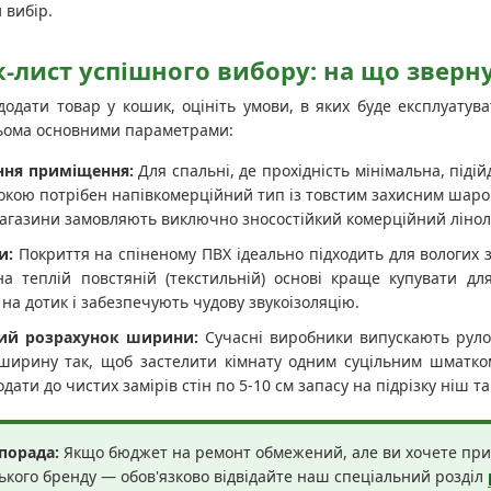
 вибір.
к-лист успішного вибору: на що зверн
одати товар у кошик, оцініть умови, в яких буде експлуатува
рьома основними параметрами:
ння приміщення:
Для спальні, де прохідність мінімальна, підій
кою потрібен напівкомерційний тип із товстим захисним шаром, 
магазини замовляють виключно зносостійкий комерційний лінол
и:
Покриття на спіненому ПВХ ідеально підходить для вологих зо
на теплій повстяній (текстильній) основі краще купувати д
на дотик і забезпечують чудову звукоізоляцію.
ий розрахунок ширини:
Сучасні виробники випускають руло
 ширину так, щоб застелити кімнату одним суцільним шматко
одати до чистих замірів стін по 5-10 см запасу на підрізку ніш т
порада:
Якщо бюджет на ремонт обмежений, але ви хочете прид
ького бренду — обов'язково відвідайте наш спеціальний розділ