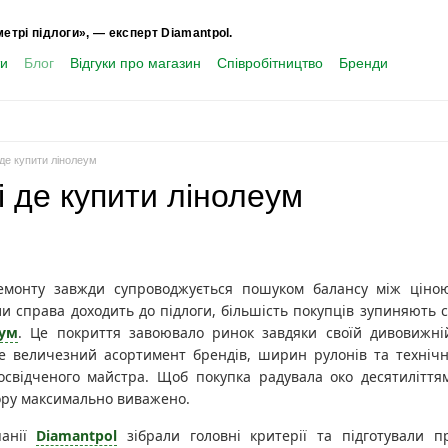
метрі підлоги», — експерт Diamantpol.
ти
Блог
Відгуки про магазин
Співробітництво
Бренди
 де купити лінолеум
і де купити лінолеум
емонту завжди супроводжується пошуком балансу між ціною
ли справа доходить до підлоги, більшість покупців зупиняють
еум
. Це покриття завоювало ринок завдяки своїй дивовижній 
е величезний асортимент брендів, ширин рулонів та технічн
освідченого майстра. Щоб покупка радувала око десятиліття
бору максимально виважено.
панії
Diamantpol
зібрали головні критерії та підготували п