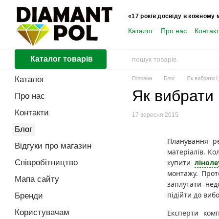
Перейти до основного контенту
«17 років досвіду в кожному 
Каталог
Про нас
Контак
Користувачам
Каталог товарів
Каталог
Головна
Блог
Як вибрати і
Як вибрати 
Про нас
Контакти
17 вересня 2015
Блог
Планування р
Відгуки про магазин
матеріалів. Ко
Співробітництво
купити
лінол
монтажу. Прот
Мапа сайту
заплутати нед
підійти до ви
Бренди
Користувачам
Експерти ком