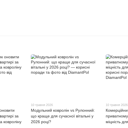
10 травня 2026
10 травня 2026
 оновити
Модульний ковролін vs Рулонний:
Комерційни
вартирі за
що краще для сучасної вітальні у
приватному 
а ковроліну
2026 році?
міцність дл