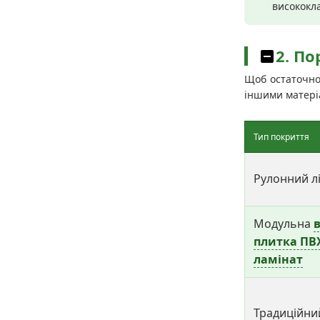
висококла
2. П
Щоб остаточно
іншими матеріа
Тип покриття
Рулонний л
Модульна
в
плитка ПВ
ламінат
Традиційн