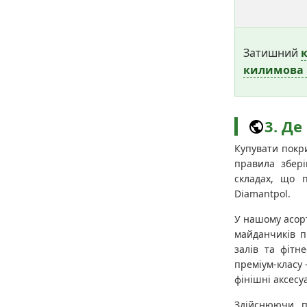
Затишний
килимова 
3. Де
Купувати покри
правила збер
складах, що 
Diamantpol.
У нашому асорт
майданчиків п
залів та фітн
преміум-класу
фінішні аксесу
Здійснюючи п