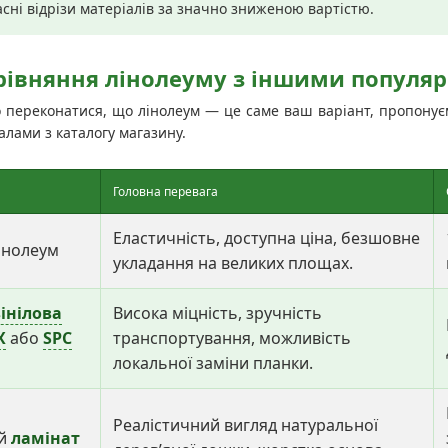
сні відрізи матеріалів за значно зниженою вартістю.
орівняння лінолеуму з іншими попул
 переконатися, що лінолеум — це саме ваш варіант, пропонуєм
лами з каталогу магазину.
Головна перевага
Еластичність, доступна ціна, безшовне
інолеум
укладання на великих площах.
інілова
Висока міцність, зручність
Х
або
SPC
транспортування, можливість
локальної заміни планки.
Реалістичний вигляд натуральної
ий
ламінат