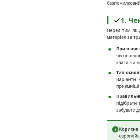
безпомилковий
1. Че
Перед тим як д
матеріал за т
Призначе
чи передпо
класи чи 
Тип основ
Варіанти 
приємніші 
Правильн
підібрати
забудьте д
Корисна 
європейс