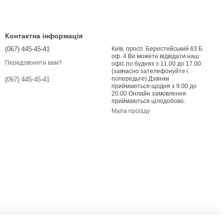
Контактна інформація
(067) 445-45-41
Київ, просп. Берестейський 63 Б
оф. 4 Ви можете відвідати наш
Передзвонити вам?
офіс по буднях з 11.00 до 17.00
(завчасно зателефонуйте і
попередьте) Дзвінки
(067) 445-45-41
приймаються щодня з 9.00 до
20.00 Онлайн замовлення
приймаються цілодобово.
Мапа проїзду