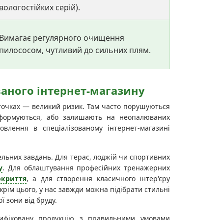
вологостійких серій).
Вимагає регулярного очищення
пилососом, чутливий до сильних плям.
ваного інтернет-магазину
 точках — великий ризик. Там часто порушуються
еформуються, або залишають на неопалюваних
влення в спеціалізованому інтернет-магазині
ельних завдань. Для терас, лоджій чи спортивних
у
. Для облаштування професійних тренажерних
окриття
, а для створення класичного інтер'єру
Окрім цього, у нас завжди можна підібрати стильні
ї зони від бруду.
тифіковану продукцію з правильними умовами