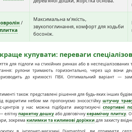
дерев’яної дошки, жорстка основа.
Максимальна м'якість,
ковролін
/
звукопоглинання, комфорт для ходьби
плитка
босоніж.
 краще купувати: переваги спеціалізо
ття для підлоги на стихійних ринках або в неспеціалізованих
ігання: рулони тримають горизонтально, через що вони д
призводить до крихкості ПВХ. Оптимальний варіант — замо
именті також представлені рішення для будь-яких інших будів
ід відкритим небом ми пропонуємо зносостійку
штучну трав
ес-центрів у нас можна підібрати амортизуючі
спортивні п
 — елітну
паркетну дошку
або довговічну
керамічну плитку
. 
ари, зокрема
килимки та килимові доріжки
для захисту вхідно
окупку в інтернет-магазині Diamantpol, ви отримуєте сер