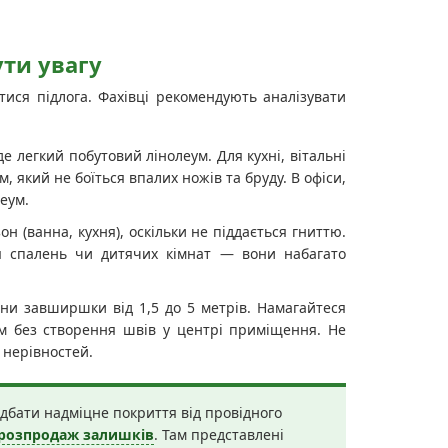
ути увагу
тися підлога. Фахівці рекомендують аналізувати
де легкий побутовий лінолеум. Для кухні, вітальні
який не боїться впалих ножів та бруду. В офіси,
еум.
н (ванна, кухня), оскільки не піддається гниттю.
ля спалень чи дитячих кімнат — вони набагато
ни завширшки від 1,5 до 5 метрів. Намагайтеся
м без створення швів у центрі приміщення. Не
а нерівностей.
бати надміцне покриття від провідного
розпродаж залишків
. Там представлені