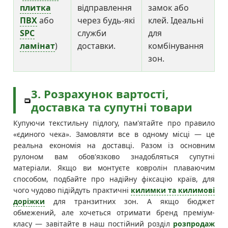
плитка
відправлення
замок або
ПВХ
або
через будь-які
клей. Ідеальні
SPC
служби
для
ламінат
)
доставки.
комбінування
зон.
3. Розрахунок вартості,
доставка та супутні товари
Купуючи текстильну підлогу, пам'ятайте про правило
«єдиного чека». Замовляти все в одному місці — це
реальна економія на доставці. Разом із основним
рулоном вам обов'язково знадобляться супутні
матеріали. Якщо ви монтуєте ковролін плаваючим
способом, подбайте про надійну фіксацію країв, для
чого чудово підійдуть практичні
килимки та килимові
доріжки
для транзитних зон. А якщо бюджет
обмежений, але хочеться отримати бренд преміум-
класу — завітайте в наш постійний розділ
розпродаж