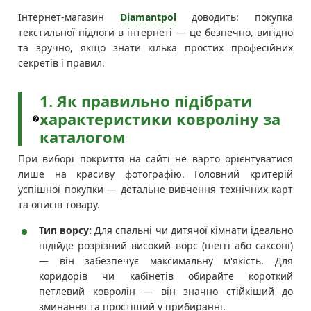
Інтернет-магазин
Diamantpol
доводить: покупка
текстильної підлоги в інтернеті — це безпечно, вигідно
та зручно, якщо знати кілька простих професійних
секретів і правил.
1. Як правильно підібрати
характеристики ковроліну за
каталогом
При виборі покриття на сайті не варто орієнтуватися
лише на красиву фотографію. Головний критерій
успішної покупки — детальне вивчення технічних карт
та описів товару.
Тип ворсу:
Для спальні чи дитячої кімнати ідеально
підійде розрізний високий ворс (шеггі або саксоні)
— він забезпечує максимальну м'якість. Для
коридорів чи кабінетів обирайте короткий
петлевий ковролін — він значно стійкіший до
зминання та простіший у прибиранні.