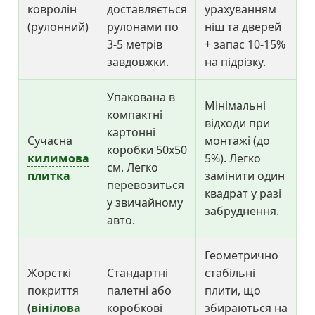
ковролін
доставляється
урахуванням
(рулонний)
рулонами по
ніш та дверей
3-5 метрів
+ запас 10-15%
завдовжки.
на підрізку.
Упакована в
Мінімальні
компактні
відходи при
картонні
Сучасна
монтажі (до
коробки 50х50
килимова
5%). Легко
см. Легко
плитка
замінити один
перевозиться
квадрат у разі
у звичайному
забруднення.
авто.
Геометрично
Жорсткі
Стандартні
стабільні
покриття
палетні або
плити, що
(
вінілова
коробкові
збираються на