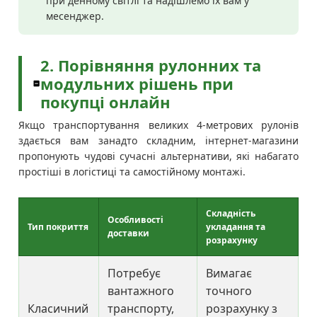
при денному світлі та надішлемо їх вам у
месенджер.
2. Порівняння рулонних та
модульних рішень при
покупці онлайн
Якщо транспортування великих 4-метрових рулонів
здається вам занадто складним, інтернет-магазини
пропонують чудові сучасні альтернативи, які набагато
простіші в логістиці та самостійному монтажі.
Складність
Особливості
Тип покриття
укладання та
доставки
розрахунку
Потребує
Вимагає
вантажного
точного
Класичний
транспорту,
розрахунку з