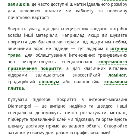
залишків
, де часто доступні шматки ідеального розміру
для невеликої кімнати чи кабінету за половину
початкової вартості.
Зверніть увагу, що для специфічних завдань потрібні
зовсім інші матеріали. Наприклад, якщо ви шукаєте
покриття для балкона чи тераси під відкритим небом,
звичайний ворс не підійде — тут лідером є
штучна
трава
. Для облаштування інтенсивних тренувальних
зон використовують спеціалізовані
спортивного
призначення покриття
, а для класичних віталень
лідерами залишаються зносостійкий
ламінат
,
традиційний
лінолеум
або вологостійка
керамічна
плитка
.
Купувати підлогові покриття в інтернет-магазині
Diamantpol — це вигідно, надійно та швидко. Наші
спеціалісти допоможуть точно розрахувати метраж,
підберуть правильний клей чи підкладку та організують
швидку доставку прямо до вашого об'єкта. Створюйте
затишок у своєму домі разом із професіоналами!