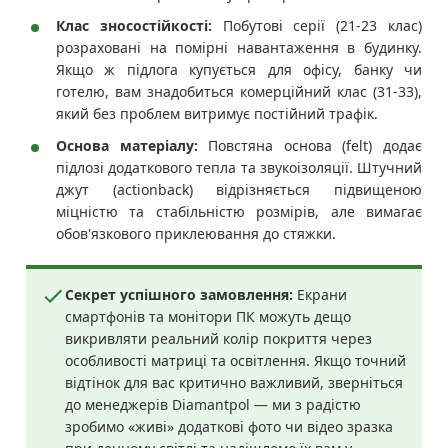
Клас зносостійкості:
Побутові серії (21-23 клас)
розраховані на помірні навантаження в будинку.
Якщо ж підлога купується для офісу, банку чи
готелю, вам знадобиться комерційний клас (31-33),
який без проблем витримує постійний трафік.
Основа матеріалу:
Повстяна основа (felt) додає
підлозі додаткового тепла та звукоізоляції. Штучний
джут (actionback) відрізняється підвищеною
міцністю та стабільністю розмірів, але вимагає
обов'язкового приклеювання до стяжки.
Секрет успішного замовлення:
Екрани
смартфонів та монітори ПК можуть дещо
викривляти реальний колір покриття через
особливості матриці та освітлення. Якщо точний
відтінок для вас критично важливий, зверніться
до менеджерів Diamantpol — ми з радістю
зробимо «живі» додаткові фото чи відео зразка