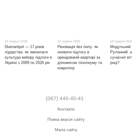
10 травня 2026
10 травня 2026
10 травня 202
Diamantpol — 17 років
Реновація без пилу: як
Модульний 
лідерства: як змінилася
оновити підлогу в
Рулонний: 
культура вибору підлоги в
орендованій квартирі за
сучасної ві
Україні з 2009 по 2026 рік
допомогою лінолеуму та
році?
ковроліну
(067) 445-45-41
Контакти
Повна версія сайту
Мапа сайту