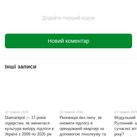
Додайте перший відгук
Новий коментар
Інші записи
10 травня 2026
10 травня 2026
10 травня 202
Diamantpol — 17 років
Реновація без пилу: як
Модульний 
лідерства: як змінилася
оновити підлогу в
Рулонний: 
культура вибору підлоги в
орендованій квартирі за
сучасної ві
Україні з 2009 по 2026 рік
допомогою лінолеуму та
році?