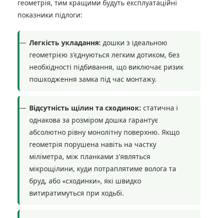
геометрія, тим кращими будуть експлуатаційні
показники підлоги:
Легкість укладання:
дошки з ідеальною
геометрією з'єднуються легким дотиком, без
необхідності підбивання, що виключає ризик
пошкодження замка під час монтажу.
Відсутність щілин та сходинок:
статична і
однакова за розміром дошка гарантує
абсолютно рівну монолітну поверхню. Якщо
геометрія порушена навіть на частку
міліметра, між планками з'являться
мікрощілини, куди потраплятиме волога та
бруд, або «сходинки», які швидко
витиратимуться при ходьбі.