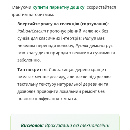
Плануючи
купити паркетну дошку
, скористайтеся
простим алгоритмом:
Звертайте увагу на селекцію (сортування):
Радіал/Селект
пропонує рівний малюнок без
сучків для класичних інтер'єрів;
Натур
має
невеликі перепади кольору;
Рустік
демонструє
всю красу дикої природи з великими сучками та
заболонню.
Тип покриття:
Лак захищає дерево краще і
вимагає менше догляду, але масло підкреслює
тактильну текстуру натуральної деревини та
дозволяє проводити локальний ремонт без
повного шліфування кімнати.
Висновок:
Врахувавши всі технологічні