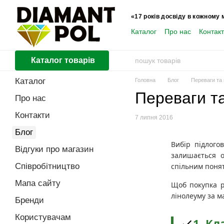
Перейти до основного контенту
«17 років досвіду в кожному 
Каталог
Про нас
Контак
Користувачам
Каталог товарів
Каталог
Головна
Блог
Переваги та 
Переваги та
Про нас
Контакти
7 липня 2016
Блог
Вибір підлого
Відгуки про магазин
залишається о
Співробітництво
спільним понят
Мапа сайту
Щоб покупка р
лінолеуму за м
Бренди
Користувачам
1. К