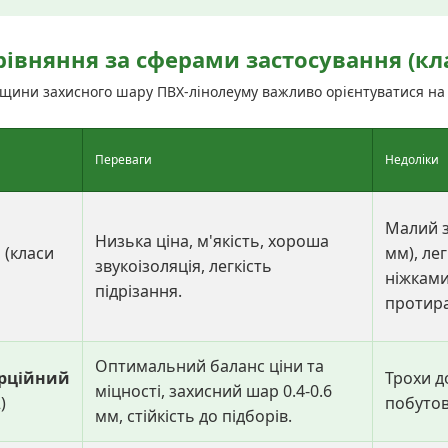
рівняння за сферами застосування (кл
вщини захисного шару ПВХ-лінолеуму важливо орієнтуватися на
Переваги
Недоліки
Малий з
Низька ціна, м'якість, хороша
й
(класи
мм), ле
звукоізоляція, легкість
ніжками
підрізання.
протира
Оптимальний баланс ціни та
рційний
Трохи д
міцності, захисний шар 0.4-0.6
)
побутов
мм, стійкість до підборів.