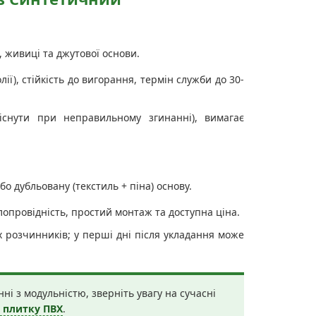
, живиці та джутової основи.
ії), стійкість до вигорання, термін служби до 30-
існути при неправильному згинанні), вимагає
 дубльовану (текстиль + піна) основу.
лопровідність, простий монтаж та доступна ціна.
х розчинників; у перші дні після укладання може
і з модульністю, зверніть увагу на сучасні
у плитку ПВХ
.