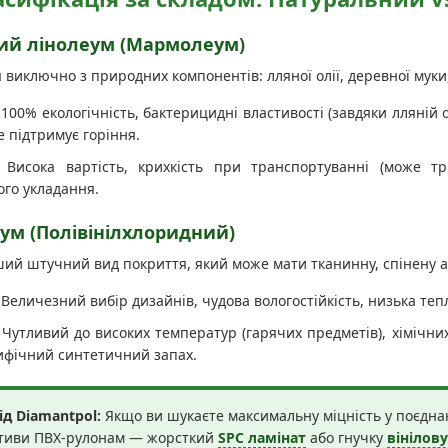
ий лінолеум (Мармолеум)
 виключно з природних компонентів: лляної олії, деревної муки
100% екологічність, бактерицидні властивості (завдяки лляній ол
не підтримує горіння.
Висока вартість, крихкість при транспортуванні (може тр
ого укладання.
ум (Полівінілхлоридний)
й штучний вид покриття, який може мати тканинну, спінену або
Величезний вибір дизайнів, чудова вологостійкість, низька теп
Чутливий до високих температур (гарячих предметів), хімічни
ифічний синтетичний запах.
ід Diamantpol:
Якщо ви шукаєте максимальну міцність у поєднанн
тиви ПВХ-рулонам — жорсткий
SPC ламінат
або гнучку
вінілов