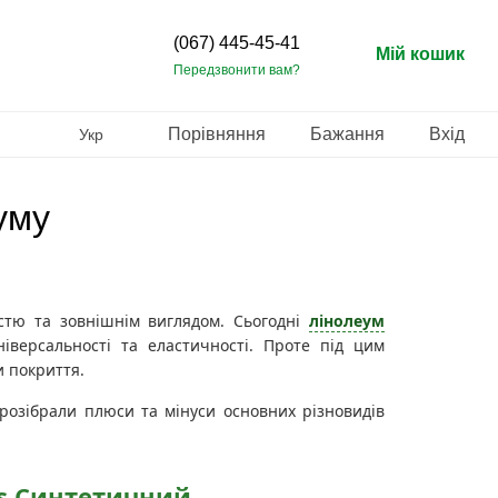
(067) 445-45-41
Мій кошик
Передзвонити вам?
Порівняння
Бажання
Вхід
Укр
уму
істю та зовнішнім виглядом. Сьогодні
лінолеум
іверсальності та еластичності. Проте під цим
и покриття.
розібрали плюси та мінуси основних різновидів
vs Синтетичний