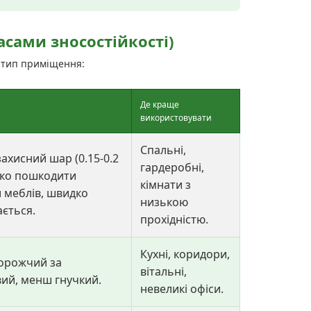
асами зносостійкості)
 тип приміщення:
Де краще
використовувати
Спальні,
ахисний шар (0.15-0.2
гардеробні,
гко пошкодити
кімнати з
 меблів, швидко
низькою
ється.
прохідністю.
Кухні, коридори,
орожчий за
вітальні,
ий, менш гнучкий.
невеликі офіси.