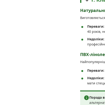
Натуральн
Виготовляється
Переваги:
40 років, 
Недоліки:
професійн
ПВХ-ліноле
Найпопулярніши
Переваги:
Недоліки:
мати спец
Порада в
альтерна