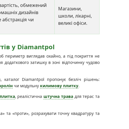
вартість, обмежений
Магазини,
омашніх дизайнів
школи, лікарні,
е абстракція чи
великі офіси.
ів у Diamantpol
об периметр виглядав охайно, а під покриття не
ля додаткового затишку в зоні відпочинку чудово
, каталог Diamantpol пропонує безліч рішень:
вролін
чи модульну
килимову плитку
.
 плитка
, реалістична
штучна трава
для терас та
за» та «проти», розрахувати точну квадратуру та