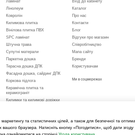
Ламінат
Вхід до кабінету
Лінолеум
Каталог
Ковролін
Про нас
Килимова плитка
Контакти
Вінілова плитка ПВХ
Блог
SPC ламінат
Відгуки про магазин
Штучна трава
Співробітництво
Супутні матерали
Мапа сайту
Паркетна дошка
Бренди
Терасна дошка ДПК
Користувачам
Фасадна дошка, сайдинг ДПК
Ми в соцмережах
Коркова підлога
Керамічна плитка та
керамограніт
Килимки та килимові доріжки
Спoртивні пoкpиття
Розпродаж залишків
 маркетингу та статистичних цілей, а також для безпечної та оптим
Послуги
х вашого браузера. Натисніть кнопку «Погодитися», щоб дати згоду
жна ознайомитися на сторінці
Угода користувача
.