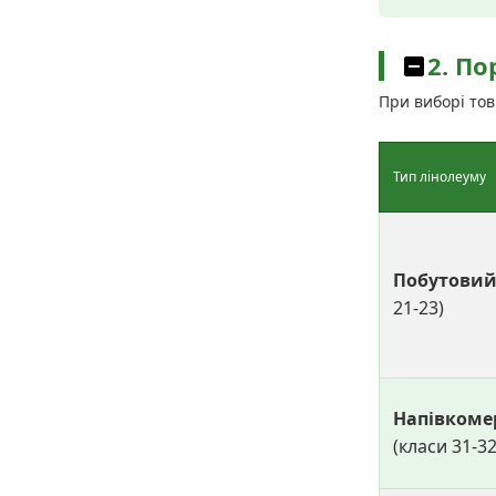
2. По
При виборі то
Тип лінолеуму
Побутови
21-23)
Напівкоме
(класи 31-32