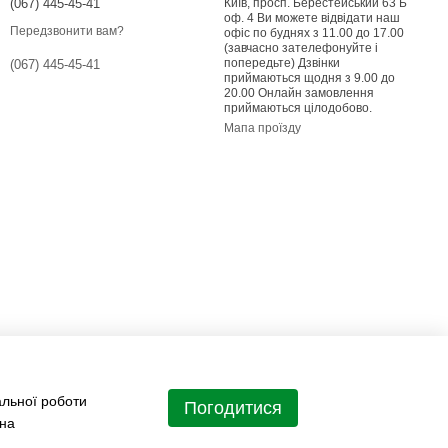
(067) 445-45-41
Київ, просп. Берестейський 63 Б
оф. 4 Ви можете відвідати наш
Передзвонити вам?
офіс по буднях з 11.00 до 17.00
(завчасно зателефонуйте і
попередьте) Дзвінки
(067) 445-45-41
приймаються щодня з 9.00 до
20.00 Онлайн замовлення
приймаються цілодобово.
Мапа проїзду
альної роботи
Погодитися
 на