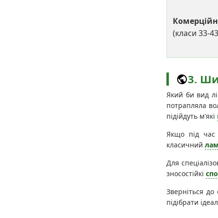
Комерцій
(класи 33-43
3. Ш
Який би вид л
потрапляла вол
підійдуть м'які
Якщо під час 
класичний
лам
Для спеціалізо
зносостійкі
спо
Зверніться до 
підібрати ідеа