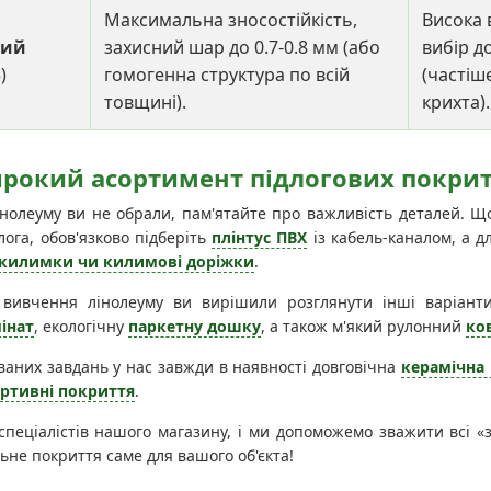
Максимальна зносостійкість,
Висока 
ний
захисний шар до 0.7-0.8 мм (або
вибір д
)
гомогенна структура по всій
(частіш
товщині).
крихта).
ирокий асортимент підлогових покритт
інолеуму ви не обрали, пам'ятайте про важливість деталей. Щ
ога, обов'язково підберіть
плінтус ПВХ
із кабель-каналом, а д
килимки чи килимові доріжки
.
вивчення лінолеуму ви вирішили розглянути інші варіанти
інат
, екологічну
паркетну дошку
, а також м'який рулонний
ко
ваних завдань у нас завжди в наявності довговічна
керамічна
ртивні покриття
.
спеціалістів нашого магазину, і ми допоможемо зважити всі «
льне покриття саме для вашого об'єкта!