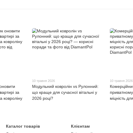
10 травня 2026
10 травня 2026
 оновити
Модульний ковролін vs Рулонний:
Комерційни
вартирі за
що краще для сучасної вітальні у
приватному 
а ковроліну
2026 році?
міцність дл
Каталог товарів
Клієнтам