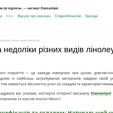
метрі підлоги», — експерт Diamantpol.
ти
Блог
Відгуки про магазин
Співробітництво
Бренди
недоліки різних видів лінолеуму
 недоліки різних видів ліноле
вого покриття — це завжди компроміс між ціною, довговічн
дним із найбільш затребуваних матеріалів завдяки своїй ун
тям ховаються абсолютно різні за складом та характеристикам
адувала вас роками, експерти інтернет-магазину
Diamantpol
атеріалом та класом зносостійкості.
ласифікація за складом: Натуральний 