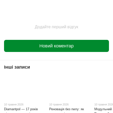
Додайте перший відгук
Новий коментар
Інші записи
10 травня 2026
10 травня 2026
10 травня 202
Diamantpol — 17 років
Реновація без пилу: як
Модульний 